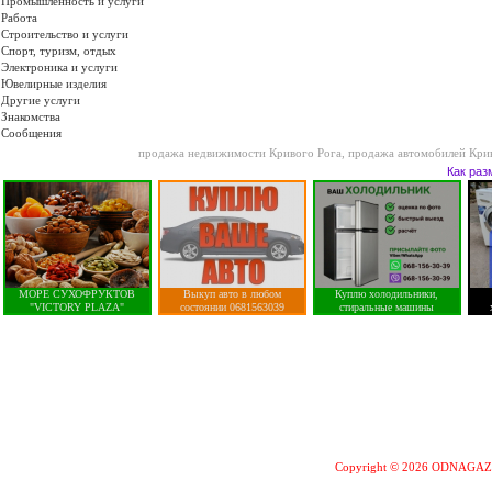
Промышленность и услуги
Работа
Строительство и услуги
Спорт, туризм, отдых
Электроника и услуги
Ювелирные изделия
Другие услуги
Знакомства
Сообщения
продажа недвижимости Кривого Рога
,
продажа автомобилей Кри
Как раз
МОРЕ СУХОФРУКТОВ
Выкуп авто в любом
Куплю холодильники,
"VICTORY PLAZA"
состоянии 0681563039
стиральные машины
Copyright © 2026 ODNAGA