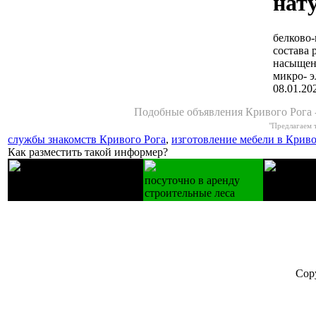
нат
белково
состава 
насыщен
микро- э
08.01.20
Подобные объявления Кривого Рога 
"Предлагаем 
службы знакомств Кривого Рога
,
изготовление мебели в Крив
Как разместить такой информер?
Лестницы деревянные
посуточно в аренду
Купуємо т
изготовление на зак.
строительные леса
холодильн
Cop