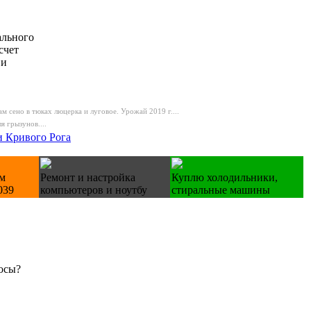
ального
счет
 и
м сено в тюках люцерка и луговое. Урожай 2019 г....
 грызунов....
и Кривого Рога
ом
Ремонт и настройка
Куплю холодильники,
039
компьютеров и ноутбу
стиральные машины
осы?