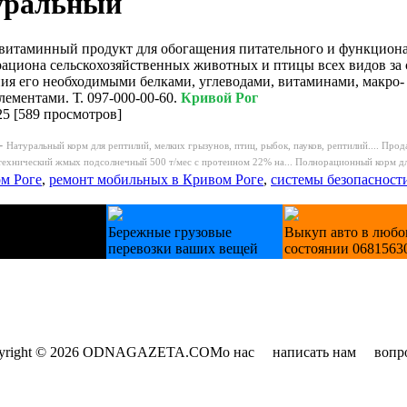
уральный
-витаминный продукт для обогащения питательного и функцион
рациона сельскохозяйственных животных и птицы всех видов за 
ия его необходимыми белками, углеводами, витаминами, макро-
лементами. Т. 097-000-00-60.
Кривой Рог
25
[
589 просмотров
]
-
Натуральный корм для рептилий, мелких грызунов, птиц, рыбок, пауков, рептилий....
Прода
технический жмых подсолнечный 500 т/мес с протеином 22% на...
Полнорационный корм для
ом Роге
,
ремонт мобильных в Кривом Роге
,
системы безопасност
ехніку Б/У
Бережные грузовые
Выкуп авто в люб
ики пральні
перевозки ваших вещей
состоянии 0681563
yright © 2026 ODNAGAZETA.COM
о нас
написать нам
вопр