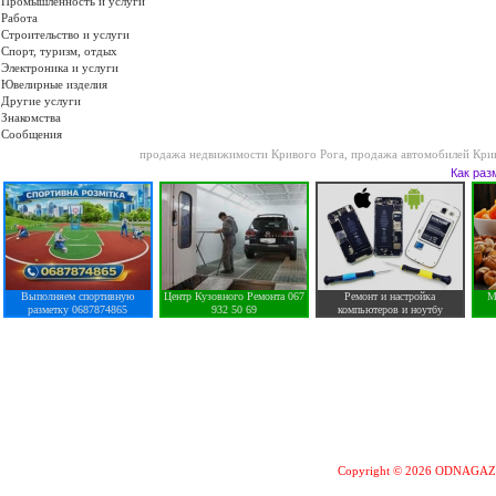
Промышленность и услуги
Работа
Строительство и услуги
Спорт, туризм, отдых
Электроника и услуги
Ювелирные изделия
Другие услуги
Знакомства
Сообщения
продажа недвижимости Кривого Рога
,
продажа автомобилей Кри
Как раз
Выполняем спортивную
Центр Кузовного Ремонта 067
Ремонт и настройка
М
разметку 0687874865
932 50 69
компьютеров и ноутбу
Copyright © 2026 ODNAGA