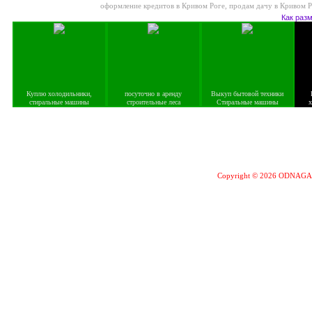
оформление кредитов в Кривом Роге
,
продам дачу в Кривом Р
Как раз
Куплю холодильники,
посуточно в аренду
Выкуп бытовой техники
стиральные машины
строительные леса
Стиральные машины
х
Copyright © 2026 ODNAG