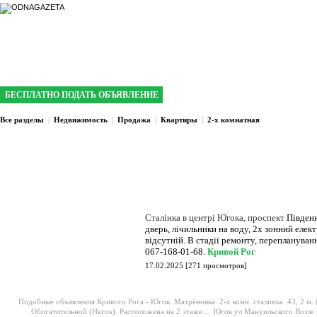
интернет газета №1 в Кривом Роге
БЕСПЛАТНО ПОДАТЬ ОБЪЯВЛЕНИЕ
Все разделы
|
Недвижимость
|
Продажа
|
Квартиры
|
2-х комнатная
Сталінка в центрі Югока, проспект
Південни
дверь, лічильники на воду, 2х зонний елек
відсутній. В стадії ремонту, перепланування
067-168-01-68.
Кривой Рог
17.02.2025
[
271 просмотров
]
Подобные объявления Кривого Рога -
Югок. Матрёновка. 2-х комн. сталинка. 43, 2 м. (
Обогатительной (Нкгок). Расположена на 2 этаже....
Югок ул Мануильского Возле п