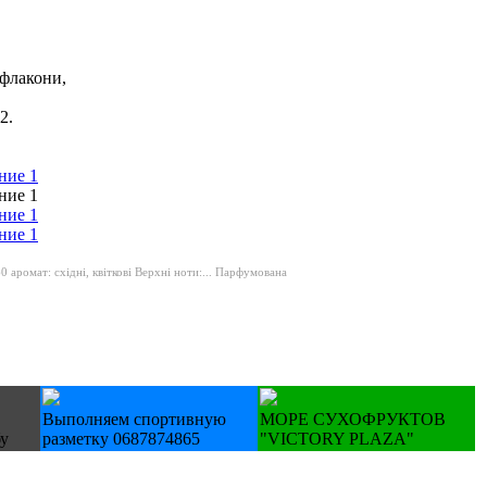
 флакони,
2.
 аромат: східні, квіткові Верхні ноти:...
Парфумована
Выполняем спортивную
МОРЕ СУХОФРУКТОВ
бу
разметку 0687874865
"VICTORY PLAZA"