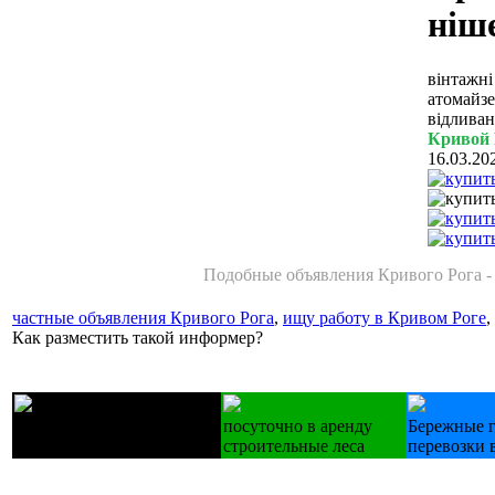
ніше
вінтажні
атомайзе
відливан
Кривой 
16.03.20
Подобные объявления Кривого Рога 
частные объявления Кривого Рога
,
ищу работу в Кривом Роге
,
Как разместить такой информер?
Лестницы деревянные
посуточно в аренду
Бережные 
изготовление на зак.
строительные леса
перевозки 