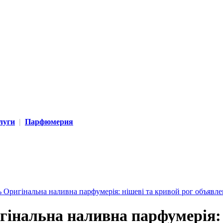
слуги
|
Парфюмерия
гінальна наливна парфумерія: