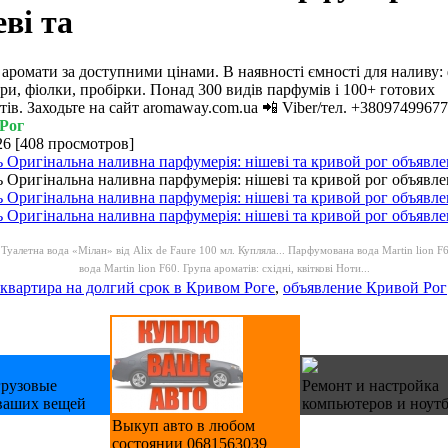
ві та
 аромати за доступними цінами. В наявності ємності для наливу:
ри, фіолки, пробірки. Понад 300 видів парфумів і 100+ готових
тів. Заходьте на сайт aromaway.com.ua 📲 Viber/тел. +38097499677
Рог
26
[
408 просмотров
]
-
Туалетна вода «Мілан» від Alix de Faure 100 мл. Купляла...
Парфумована вода Martin lion F60
вода Martin lion F60. Група ароматів: східні, квіткові Ноти...
квартира на долгий срок в Кривом Роге
,
объявление Кривой Рог
грузовые
Ремонт и настройка
ваших вещей
компьютеров и ноут
Выкуп авто в любом
состоянии 0681563039