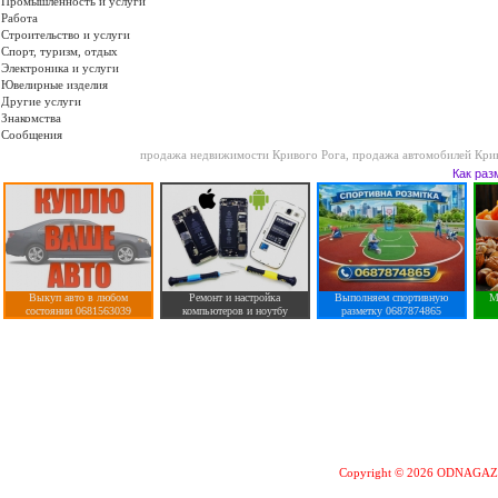
Промышленность и услуги
Работа
Строительство и услуги
Спорт, туризм, отдых
Электроника и услуги
Ювелирные изделия
Другие услуги
Знакомства
Сообщения
продажа недвижимости Кривого Рога
,
продажа автомобилей Кри
Как раз
Выкуп авто в любом
Ремонт и настройка
Выполняем спортивную
М
состоянии 0681563039
компьютеров и ноутбу
разметку 0687874865
Copyright © 2026 ODNAGA