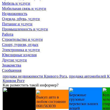
Мебель и услуги
Мобильная связь и услуги
Недвижимость
Одежда, обувь, услуги
Питание и услуги
Промышленность и услуги
Работа
Строительство и услуги
Спорт, туризм, отдых
Электроника и услуги
Ювелирные изделия
Другие услуги
Знакомства
Сообщения
продажа недвижимости Кривого Рога
,
продажа автомобилей К
Кривом Роге
Как разместить такой информер?
Лестницы
Бережные
Куп
Выкуп авто в
деревянные
грузовые
хол
любом состоянии
изготовление на
перевозки ваших
сти
0681563039
зак.
вещей
маш