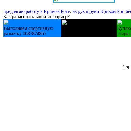
предлагаю работу в Кривом Роге
,
из рук в руки Кривой Рог
,
бе
Как разместить такой информер?
Выполняем спортивную
Лестницы деревянные
Куплю
разметку 0687874865
изготовление на зак.
стира
Cop