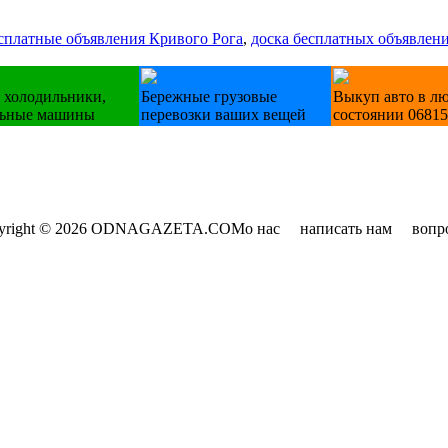
сплатные объявления Кривого Рога
,
доска бесплатных объявлени
 холодильники,
Бережные грузовые
Выкуп авто в л
льные машины
перевозки ваших вещей
состоянии 0681
yright © 2026 ODNAGAZETA.COM
о нас
написать нам
вопр