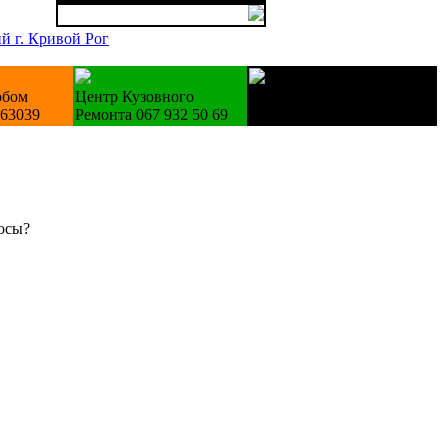
й г. Кривой Рог
юбом
Центр Кузовного
Купуємо техніку Б/У
563039
Ремонта 067 932 50 69
холодильники пральні
осы?