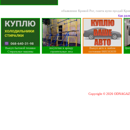
объявление Кривой Рог
,
газета купи продай Кри
Как раз
Выкуп бытовой техники
посуточно в аренду
Выкуп авто в любом
Цен
Стиральные машины
строительные леса
состоянии 0681563039
Copyright © 2026 ODNAGA