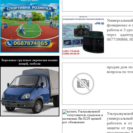
0687874865
Универсальны
функционал и 
работы и 3 уро
через адапте
0677190866, 0
Бережные грузовые перевозки ваших
вещей, мебели
продам дом по 
вопросы по те
Ультразвуков
универсальный
работать и от
защиты от гры
пространства.