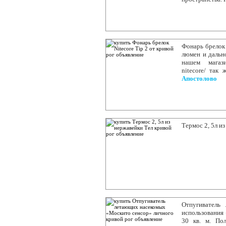
Фонарь брелок
люмен и дально
нашем магазине
nitecore/ так
Апостолово
Термос 2, 5л и
Отпугиватель
использования
30 кв. м. По