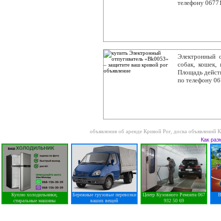
телефону 0677
Электронный о
собак, кошек,
Площадь действ
по телефону 0
объявления об аренде Кривой Рог
,
доска объявлений 
Как раз
Куплю холодильники,
Бережные грузовые перевозки
Центр Кузовного Ремонта 067
В
стиральные машины
ваших вещей
932 50 69