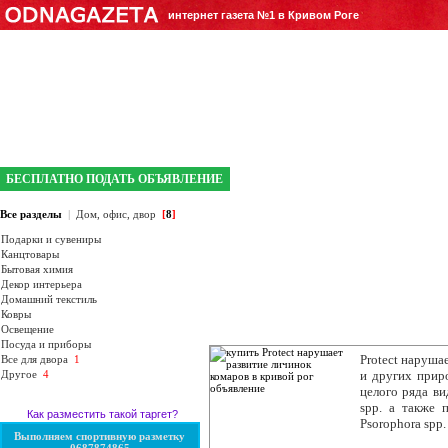
интернет газета №1 в Кривом Роге
БЕСПЛАТНО ПОДАТЬ ОБЪЯВЛЕНИЕ
Все разделы
|
Дом, офис, двор
[
8
]
Подарки и сувениры
Канцтовары
Бытовая химия
Декор интерьера
Домашний текстиль
Ковры
Освещение
Посуда и приборы
Protect наруша
Все для двора
1
Другое
4
и других прир
целого ряда вид
spp. а также 
Как разместить такой таргет?
Psorophora spp
Выполняем спортивную разметку