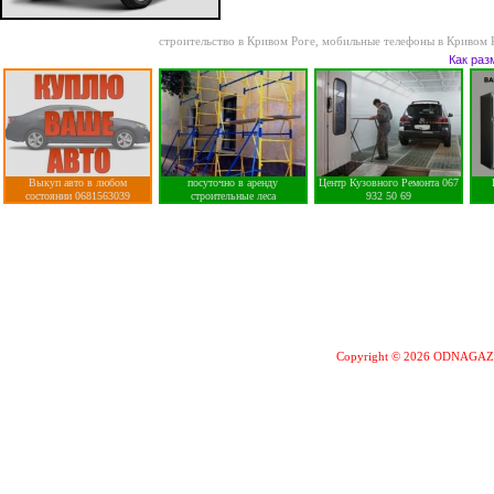
строительство в Кривом Роге
,
мобильные телефоны в Кривом 
Как раз
Выкуп авто в любом
посуточно в аренду
Центр Кузовного Ремонта 067
состоянии 0681563039
строительные леса
932 50 69
Copyright © 2026 ODNAGA