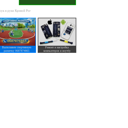
 рук в руки Кривой Рог
Выполняем спортивную
Ремонт и настройка
разметку 0687874865
компьютеров и ноутбу