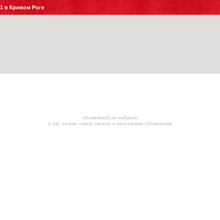
№1 в Кривом Роге
объявлений не найдено
у нас только самые свежие и актуальные объявления