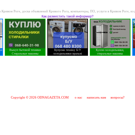
в Кривом Роге
,
доска объявлений Кривого Рога
,
компьютеры, ПО, услуги в Кривом Роге
,
из
Как разместить такой информер?
ки
Выкуп бытовой техники
Купуємо техніку Б/У
Куплю холодильники,
Стиральные машины
холодильники пральні
стиральные машины
Copyright © 2026 ODNAGAZETA.COM
о нас
написать нам
вопросы?