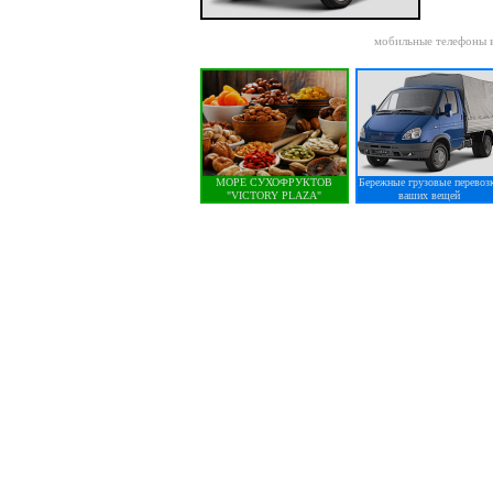
мобильные телефоны 
МОРЕ СУХОФРУКТОВ
Бережные грузовые перевоз
"VICTORY PLAZA"
ваших вещей