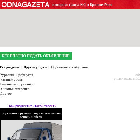
интернет газета №1 в Кривом Роге
БЕСПЛАТНО ПОДАТЬ ОБЪЯВЛЕНИЕ
Все разделы
|
Другие услуги
|
Образование и обучение
Курсовые и рефераты
об
у нас только сам
Частные уроки
Семинары и тренинги
Учебные заведения
Другое
Как разместить такой таргет?
Бережные грузовые перевозки ваших
вещей, мебели