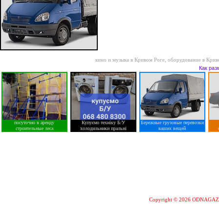
кино и музыка в Кривом Роге
,
оборудование в Крив
Как раз
посуточно в аренду
Купуємо техніку Б/У
Бережные грузовые перевозки
строительные леса
холодильники пральні
ваших вещей
Copyright © 2026 ODNAGA