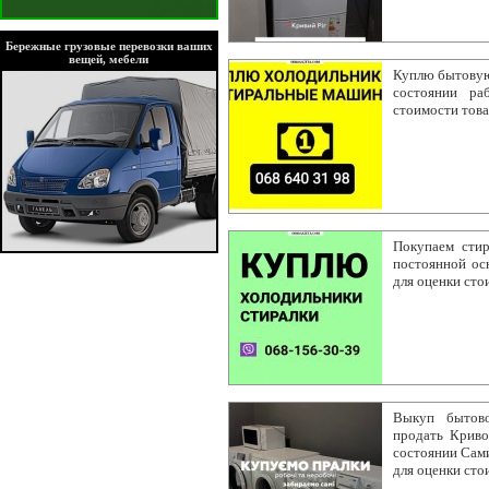
Бережные грузовые перевозки ваших
вещей, мебели
Куплю бытовую
состоянии ра
стоимости тов
Покупаем сти
постоянной ос
для оценки сто
Выкуп бытово
продать Крив
состоянии Сами
для оценки сто