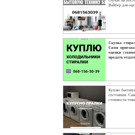
случае на пост
Вайбер для оце
Скупка стира
Сами приезжа
оценки стоим
продать отдат
Куплю бытовую
состоянии Са
стоимости тов