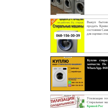
Выкуп бытово
продать Крив
состоянии Сами
для оценки сто
Куплю стира
запчасти. По
WhatsApp. 068
Утилизация те
Стиральные ма
Кривой Рог