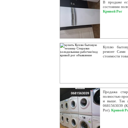
В продаже ес
состоянии полн
Кривой Рог
Куплю бытову
ремонт Сами 
стоимости това
Продажа стир
полностью пров
и выше. Так 
0681563039 (К
Рог).
Кривой Р