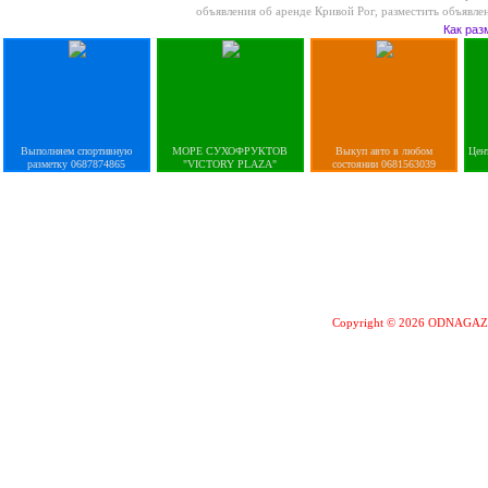
объявления об аренде Кривой Рог
,
разместить объявле
Как раз
Выполняем спортивную
МОРЕ СУХОФРУКТОВ
Выкуп авто в любом
Цен
разметку 0687874865
"VICTORY PLAZA"
состоянии 0681563039
Copyright © 2026 ODNAGA