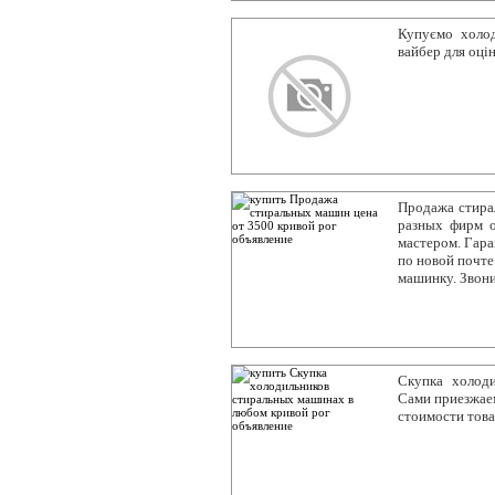
Купуємо холод
вайбер для оці
Продажа стира
разных фирм о
мастером. Гара
по новой почте
машинку. Звон
Скупка холод
Сами приезжаем
стоимости това