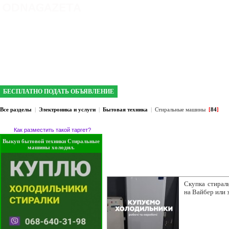
интернет газета №1 в Кривом Роге
БЕСПЛАТНО ПОДАТЬ ОБЪЯВЛЕНИЕ
Все разделы
|
Электроника и услуги
|
Бытовая техника
|
Стиральные машины
[
84
]
Как разместить такой таргет?
Выкуп бытовой техники Стиральные
машины холодил.
Скупка стирал
на Вайбер или 