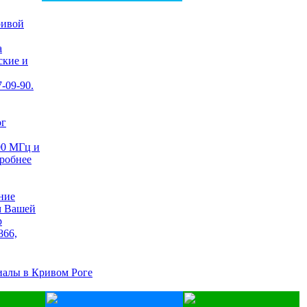
а
ские и
-09-90.
00 МГц и
дробнее
м Вашей
р
866,
иалы в Кривом Роге