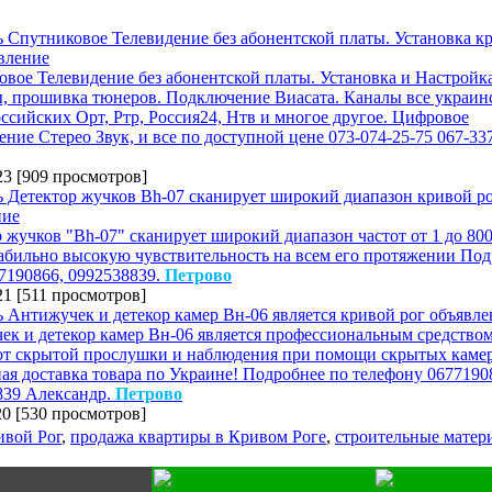
вое Телевидение без абонентской платы. Установка и Настройк
, прошивка тюнеров. Подключение Виасата. Каналы все украин
ссийских Орт, Ртр, Россия24, Нтв и многое другое. Цифровое
ние Стерео Звук, и все по доступной цене 073-074-25-75 067-337
23
[
909 просмотров
]
 жучков "Bh-07" сканирует широкий диапазон частот от 1 до 80
абильно высокую чувствительность на всем его протяжении По
77190866, 0992538839.
Петрово
21
[
511 просмотров
]
ек и детекор камер Вн-06 является профессиональным средство
от скрытой прослушки и наблюдения при помощи скрытых каме
ая доставка товара по Украине! Подробнее по телефону 0677190
839 Александр.
Петрово
20
[
530 просмотров
]
ивой Рог
,
продажа квартиры в Кривом Роге
,
строительные матер