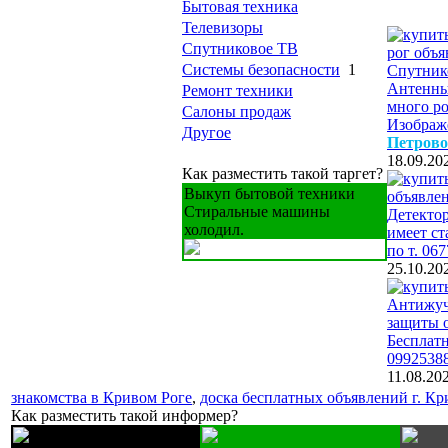
Бытовая техника
Телевизоры
Спутниковое ТВ
Системы безопасности
1
Спутнико
Антенны
Ремонт техники
много ро
Салоны продаж
Изображе
Другое
Петрово
18.09.20
Как разместить такой таргет?
Выкуп бытовой техники
Стиральные машины
Детектор
холодил.
имеет ст
по т. 06
25.10.20
Антижуч
защиты 
Бесплатн
0992538
11.08.20
знакомства в Кривом Роге
,
доска бесплатных объявлений г. Кр
Как разместить такой информер?