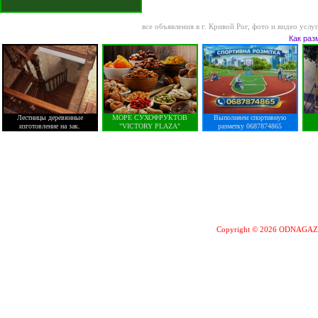
все объявления в г. Кривой Рог
,
фото и видео услу
Как раз
Лестницы деревянные
МОРЕ СУХОФРУКТОВ
Выполняем спортивную
изготовление на зак.
"VICTORY PLAZA"
разметку 0687874865
Copyright © 2026 ODNAGA