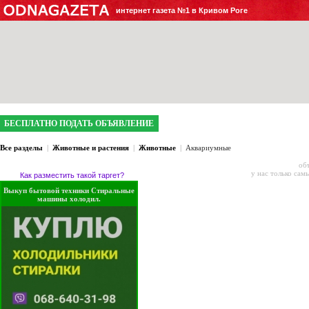
интернет газета №1 в Кривом Роге
БЕСПЛАТНО ПОДАТЬ ОБЪЯВЛЕНИЕ
Все разделы
|
Животные и растения
|
Животные
|
Аквариумные
об
у нас только сам
Как разместить такой таргет?
Выкуп бытовой техники Стиральные
машины холодил.