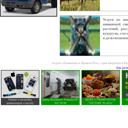
Услуги по вн
аммиачной сме
растений, рас
кукурузы, сои 
и дельтапланами
подать объявление в Кривом Роге
,
сдам квартиры в Кр
Как раз
Ремонт и настройка
Центр Кузовного Ремонта 067
МОРЕ СУХОФРУКТОВ
В
компьютеров и ноутбу
932 50 69
"VICTORY PLAZA"