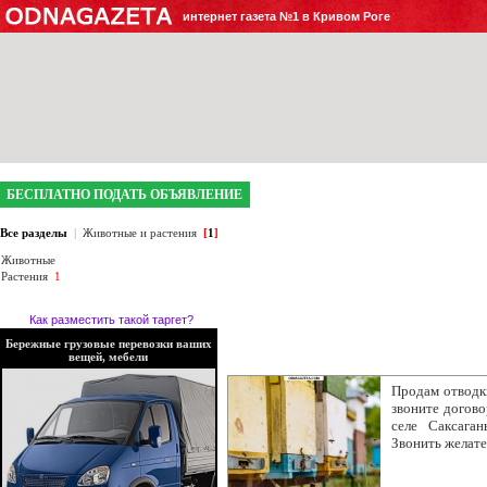
интернет газета №1 в Кривом Роге
БЕСПЛАТНО ПОДАТЬ ОБЪЯВЛЕНИЕ
Все разделы
|
Животные и растения
[
1
]
Животные
Растения
1
Как разместить такой таргет?
Бережные грузовые перевозки ваших
вещей, мебели
Продам отводки
звоните догово
селе Саксаган
Звонить желате