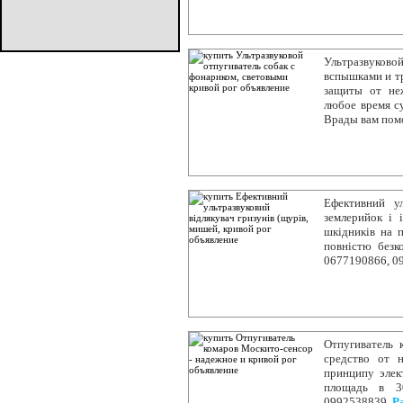
Ультразвуков
вспышками и тр
защиты от не
любое время с
Врады вам пом
Ефективний ул
землерийок і і
шкідників на 
повністю безк
0677190866, 0
Отпугиватель 
средство от н
принципу элек
площадь в 3
0992538839.
Р