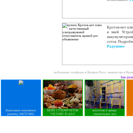
Кротов-нет плю
и змей. Устро
аккумуляторами
соток Подробн
Радушное
мобильные телефоны в Кривом Роге
,
знакомства в Кри
Как раз
Выполняем спортивную
МОРЕ СУХОФРУКТОВ
посуточно в аренду
разметку 0687874865
"VICTORY PLAZA"
строительные леса