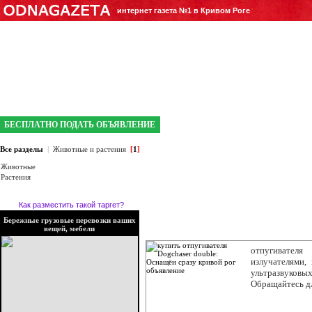
интернет газета №1 в Кривом Роге
БЕСПЛАТНО ПОДАТЬ ОБЪЯВЛЕНИЕ
Все разделы
|
Животные и растения
[
1
]
Животные
Растения
Как разместить такой таргет?
Бережные грузовые перевозки ваших
вещей, мебели
отпугивател
излучателями,
ультразвуковы
Обращайтесь д