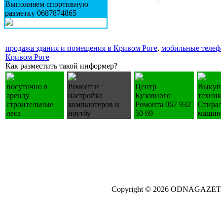
Выполняем спортивную
разметку 0687874865
продажа здания и помещения в Кривом Роге
,
мобильные телеф
Кривом Роге
Как разместить такой информер?
посуточно в
Ремонт и
Центр
Выкуп
аренду
настройка
Кузовного
техни
строительные
компьютеров и
Ремонта 067 932
Стира
леса
ноутбу
50 69
маши
Copyright © 2026 ODNAGAZE