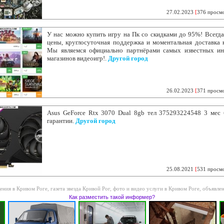
27.02.2023
[
376 просм
У нас можно купить игру на Пк со скидками до 95%! Всегда
цены, круглосуточная поддержка и моментальная доставка 
Мы являемся официально партнёрами самых известных ин
магазинов видеоигр!.
Другой город
26.02.2023
[
371 просм
Asus GeForce Rtx 3070 Dual 8gb тел 375293224548 3 мес б
гарантии.
Другой город
25.08.2021
[
531 просм
ения в Кривом Роге
,
газета звезда Кривой Рог
,
фото и видео услуги в Кривом Роге
,
объявлен
Как разместить такой информер?