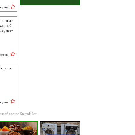
отров
]
 низкие
ключей.
тернет-
отров
]
. у. на
отров
]
ия об аренде Кривой Рог