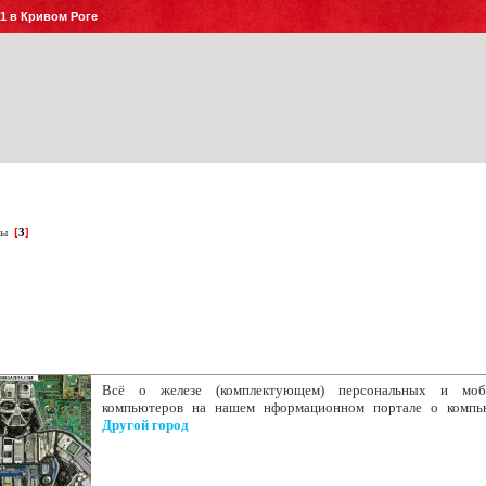
№1 в Кривом Роге
ры
[
3
]
Всё о железе (комплектующем) персональных и моб
компьютеров на нашем нформационном портале о компь
Другой город