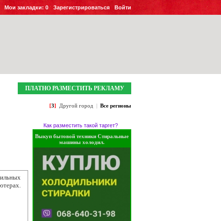
Мои закладки:
0
Зарегистрироваться
Войти
ПЛАТНО РАЗМЕСТИТЬ РЕКЛАМУ
[
3
]
Другой город
|
Все регионы
Как разместить такой таргет?
Выкуп бытовой техники Стиральные
машины холодил.
ильных
ютерах.