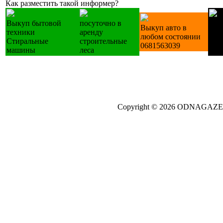
Как разместить такой информер?
Выкуп бытовой
посуточно в
Лес
Выкуп авто в
техники
аренду
дер
любом состоянии
Стиральные
строительные
изг
0681563039
машины
леса
зак.
Copyright © 2026 ODNAGA