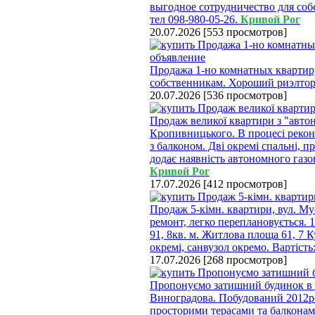
выгодное сотрудничество для со
тел 098-980-05-26.
Кривой Рог
20.07.2026
[
553 просмотров
]
Продажа 1-но комнатных кварти
собственникам. Хороший риэлтор
20.07.2026
[
536 просмотров
]
Продаж великої квартири з "автон
Кропивницького. В процесі реконс
з балконом. Дві окремі спальні, 
додає наявність автономного газо
Кривой Рог
17.07.2026
[
412 просмотров
]
Продаж 5-кімн. квартири, вул. Му
ремонт, легко переплановується. 
91, 8кв. м. Житлова площа 61, 7 К
окремі, санвузол окремо. Вартість:
17.07.2026
[
268 просмотров
]
Пропонуємо затишний будинок в па
Виноградова. Побудований 2012рок
просторими терасами та балконами