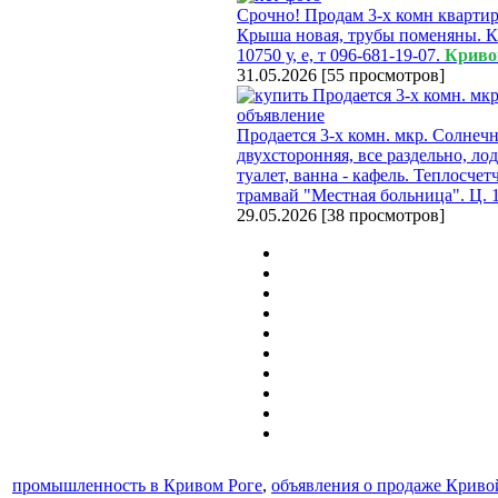
Срочно! Продам 3-х комн квартир
Крыша новая, трубы поменяны. К
10750 у, е, т 096-681-19-07.
Криво
31.05.2026
[
55 просмотров
]
Продается 3-х комн. мкр. Солнечны
двухсторонняя, все раздельно, ло
туалет, ванна - кафель. Теплосчет
трамвай "Местная больница". Ц. 1
29.05.2026
[
38 просмотров
]
промышленность в Кривом Роге
,
объявления о продаже Криво