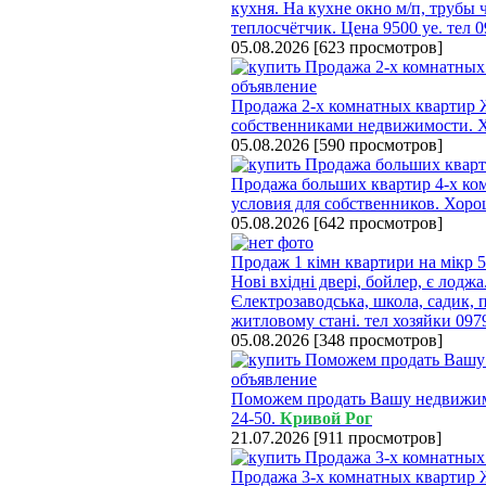
кухня. На кухне окно м/п, трубы
теплосчётчик. Цена 9500 уе. тел 
05.08.2026
[
623 просмотров
]
Продажа 2-х комнатных квартир 
собственниками недвижимости. Х
05.08.2026
[
590 просмотров
]
Продажа больших квартир 4-х ко
условия для собственников. Хор
05.08.2026
[
642 просмотров
]
Продаж 1 кімн квартири на мікр 5
Нові вхідні двері, бойлер, є лодж
Єлектрозаводська, школа, садик, п
житловому стані. тел хозяйки 09
05.08.2026
[
348 просмотров
]
Поможем продать Вашу недвижимос
24-50.
Кривой Рог
21.07.2026
[
911 просмотров
]
Продажа 3-х комнатных квартир 