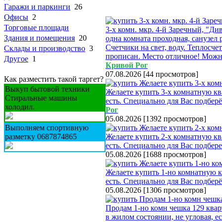
Гаражи и паркинги
26
Офисы
2
Торговые площади
3-х комн. мкр. 4-й Заречный, "Диво
Здания и помещения
20
одна комната проходная, санузел 
Счетчики на свет, воду. Теплосче
Склады и производство
3
прописан. Место отличное! Можно 
Другое
1
Кривой Рог
07.08.2026
[
44 просмотров
]
Как разместить такой таргет?
Выкуп бытовой техники
Желаете купить 3-х комнатную кв
Стиральные машины
есть. Специально для Вас подбер
холодил.
Рог
05.08.2026
[
1392 просмотров
]
Выполняем спортивную
разметку 0687874865
Желаете купить 2-х комнатную кв
есть. Специально для Вас подбер
05.08.2026
[
1688 просмотров
]
Желаете купить 1-но комнатную к
есть. Специально для Вас подбер
05.08.2026
[
1306 просмотров
]
Продам 1-но комн чешка 129 кварт
в жилом состоянии, не угловая, е