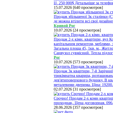
Ц. 250 000$ Детальніше за телефо
15.07.2026
[
640 просмотров
]
Продаж збільшеної 3к сталінки (С
де можна втілити всі свої дизайнер
Кривой Рог
10.07.2026
[
24 просмотров
]
Продаж 2-х кімн. квартири, вул Ко
капітальним ремонтом, меблями, з 
Загальна площа 45, 1кв. м., Житлов
Санвузол сувмісний. Тепла підлог
Рог
10.07.2026
[
573 просмотров
]
Продаж 3к квартири, 7-й Зарічний
трикімнатна кварира, розташован
дев'ятиповерхового будинку. В ква
металевими дверима. Ціна: 19200
02.07.2026
[
31 просмотров
]
Срочно! Продам 2-х комн квартиру
проходная,. Цена договорная. 096
28.06.2026
[
357 просмотров
]