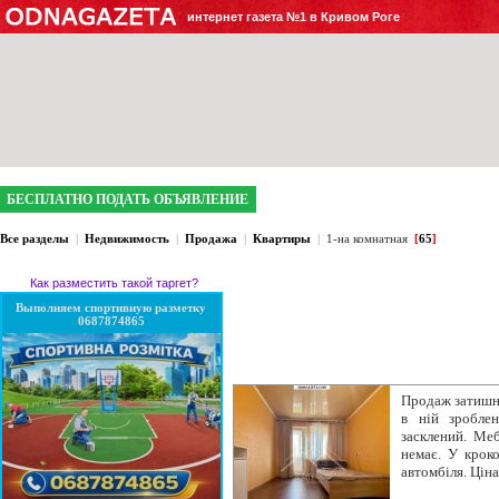
интернет газета №1 в Кривом Роге
БЕСПЛАТНО ПОДАТЬ ОБЪЯВЛЕНИЕ
Все разделы
|
Недвижимость
|
Продажа
|
Квартиры
|
1-на комнатная
[
65
]
Как разместить такой таргет?
Выполняем спортивную разметку
0687874865
Продаж затишно
в ній зробле
засклений. Ме
немає. У крок
автомбіля. Цін