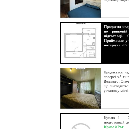
Продаємо квар
по ринковій
підготовці.
Приймаємо уч
нотаріуса. (09
Продається чу
поверсі з 5-ти
Великого. Оточ
що знаходиться
установ у місті
Куплю 1 – 2
подготовкой д
Кривой Рог