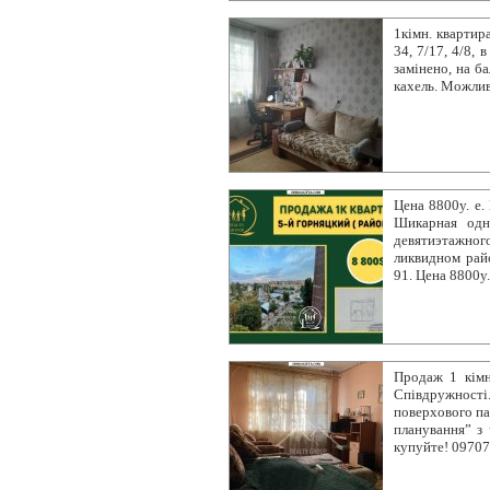
1кімн. квартир
34, 7/17, 4/8, 
замінено, на б
кахель. Можлив
Цена 8800у. е.
Шикарная одн
девятиэтажног
ликвидном райо
91. Цена 8800у.
Продаж 1 кімн
Співдружност
поверхового па
планування” з 
купуйте! 0970