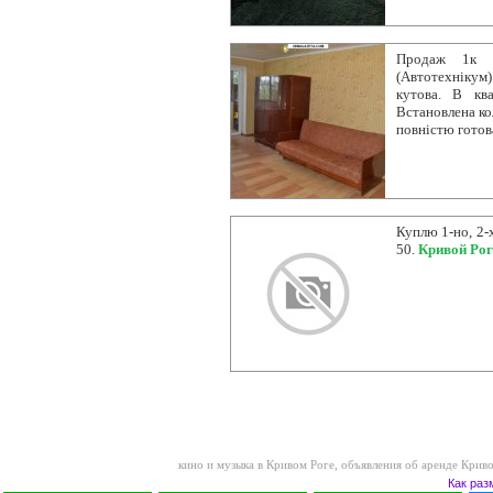
Продаж 1к к
(Автотехнікум)
кутова. В кв
Встановлена ко
повністю гото
Куплю 1-но, 2-
50.
Кривой Рог
кино и музыка в Кривом Роге
,
объявления об аренде Крив
Как раз