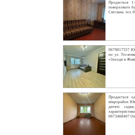
Продається 1
поверхового бу
Світлана. тел. 
0679817557 Юл
по ул. Тесленк
«Заходи и Жив
Продається од
мікрорайон Юв
дитячі садки
характеристик
0673468407 Ол