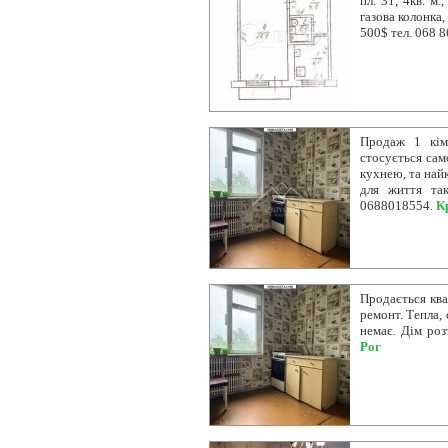
пл. 31, 4кв. м.
газова колонка,
500$ тел. 068 8
Продаж 1 кім
стосується сам
кухнею, та найк
для життя так
0688018554.
К
Продається ква
ремонт. Тепла,
немає. Дім роз
Рог