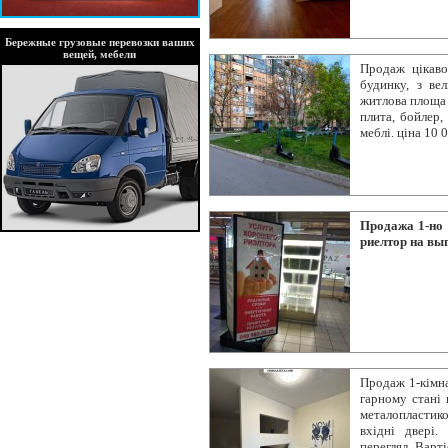
Бережные грузовые перевозки ваших
вещей, мебели
Продаж цікаво
будинку, з ве
житлова площа 1
плита, бойлер,
меблі. ціна 10 
Продажа 1-но
риелтор на вы
Продаж 1-кімна
гарному стані 
металопластико
вхідні двері
перегляд. Варт