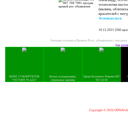
технологии пасто
(малина, облепиха
красителей с нат
Зеленодольск
10.12.2021
[
560 про
бытовая техника в Кривом Роге
,
объявления о продаже
Как раз
МОРЕ СУХОФРУКТОВ
Куплю холодильники,
Центр Кузовного Ремонта 067
"VICTORY PLAZA"
стиральные машины
932 50 69
Copyright © 2026 ODNAG