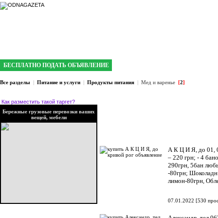
интернет газета №1 в Кривом Роге
БЕСПЛАТНО ПОДАТЬ ОБЪЯВЛЕНИЕ
Все разделы
|
Питание и услуги
|
Продукты питания
|
Мед и варенье
[
2
]
Как разместить такой таргет?
Бережные грузовые перевозки ваших
вещей, мебели
А К Ц И Я, до 01,
– 220 грн; - 4 ба
290грн, 5бан люб
-80грн; Шоколадн
лимон-80грн, Обл
07.01.2022
[
530 про
Александр, тел 0