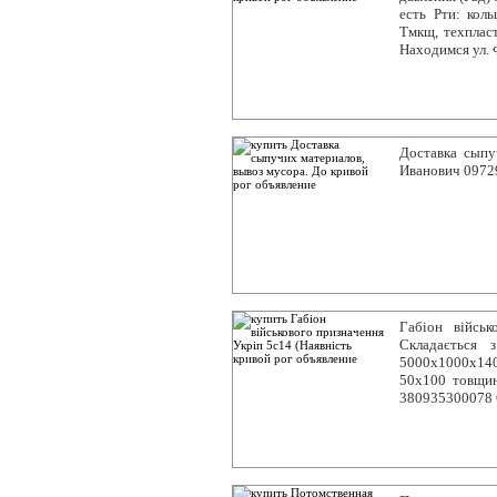
есть Рти: кол
Тмкщ, техпласт
Находимся ул. 
Доставка сыпу
Иванович 0972
Габіон військ
Складається 
5000х1000х140
50х100 товщина
380935300078 