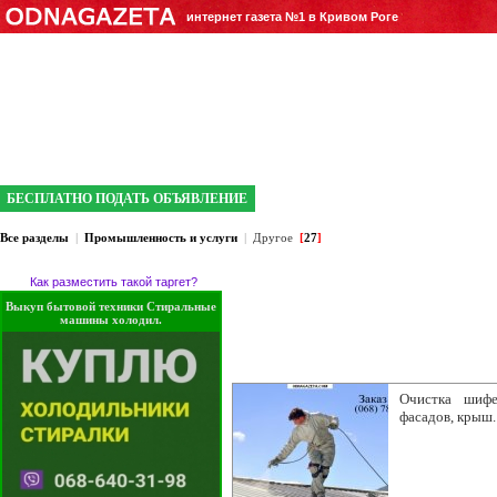
интернет газета №1 в Кривом Роге
БЕСПЛАТНО ПОДАТЬ ОБЪЯВЛЕНИЕ
Все разделы
|
Промышленность и услуги
|
Другое
[
27
]
Как разместить такой таргет?
Выкуп бытовой техники Стиральные
машины холодил.
Очистка шифе
фасадов, крыш