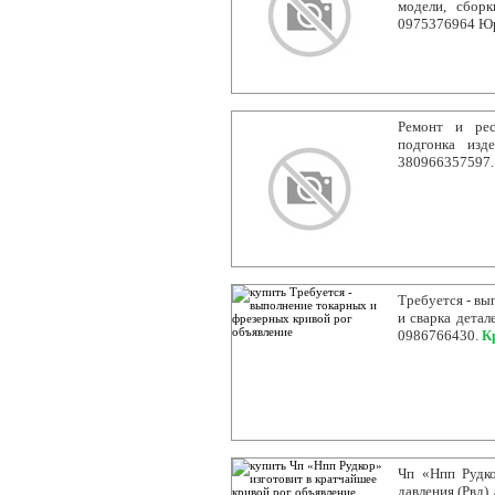
модели, сборк
0975376964 Ю
Ремонт и рес
подгонка изд
380966357597
Требуется - вы
и сварка детал
0986766430.
К
Чп «Нпп Рудко
давления (Рвд)