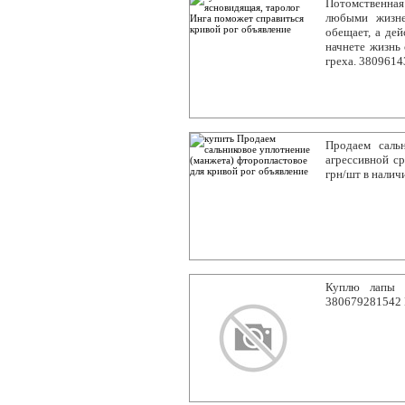
Потомственная
любыми жизне
обещает, а дей
начнете жизнь 
греха. 380961
Продаем сальн
агрессивной с
грн/шт в налич
Куплю лапы 
380679281542 