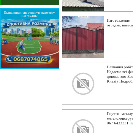
Выполняем спортивную разметку
0687874865
Изготовление 
оградки, навесы
Навчання робіт
Надаємо всі фі
допомогою Zoom
Києві). Подроб
Гнуття метал
металоконструк
067 6433331.
К