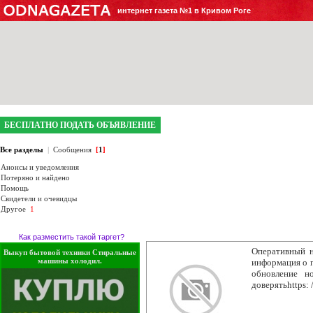
интернет газета №1 в Кривом Роге
БЕСПЛАТНО ПОДАТЬ ОБЪЯВЛЕНИЕ
Все разделы
|
Сообщения
[
1
]
Анонсы и уведомления
Потеряно и найдено
Помощь
Свидетели и очевидцы
Другое
1
Как разместить такой таргет?
Оперативный н
Выкуп бытовой техники Стиральные
машины холодил.
информация о 
обновление н
доверятьhttps: /