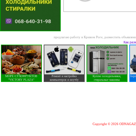
предлагаю работу в Кривом Роге
,
разместить объявлен
Как раз
МОРЕ СУХОФРУКТОВ
Ремонт и настройка
Куплю холодильники,
Бер
"VICTORY PLAZA"
компьютеров и ноутбу
стиральные машины
Copyright © 2026 ODNAGA