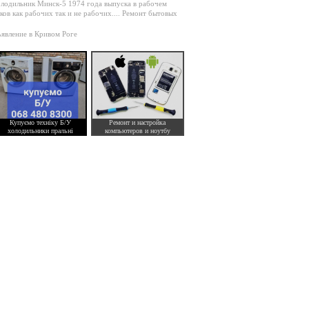
лодильник Минск-5 1974 года выпуска в рабочем
ов как рабочих так и не рабочих....
Ремонт бытовых
ъявление в Кривом Роге
Купуємо техніку Б/У
Ремонт и настройка
холодильники пральні
компьютеров и ноутбу