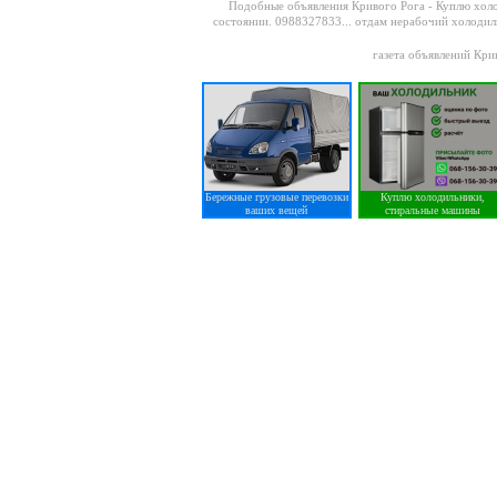
Подобные объявления Кривого Рога -
Куплю холо
состоянии. 0988327833...
отдам нерабочий холодиль
газета объявлений Кри
Бережные грузовые перевозки
Куплю холодильники,
ваших вещей
стиральные машины