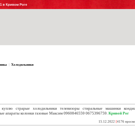
№1 в Кривом Роге
ника
|
Холодильники
 куплю страрые холодильники телевизоры
стиральные машинки конди
ые апараты колонки газовые Максим 0960846559 0675396759.
Кривой Рог
15.12.2022
[
4176 просм