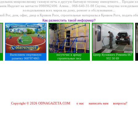
дильник микроволновку газовую печь и другую бытовую технику импортного...
Продам хо
ник Индезит на запчасти 0980962496. Алина...
068-640-31-98 Скупка, покупка холодильник
холодильников всех марок на дому, ремонт и обслуживание...
вой Рог
,
дом, офис, двор в Кривом Роге
,
строительные материалы в Кривом Роге
,
подать об
Как разместить такой информер?
Выполняем спортивную
посуточно в аренду
Центр Кузовного Ремонта 067
разметку 0687874865
строительные леса
932 50 69
Copyright © 2026 ODNAGAZETA.COM
о нас
написать нам
вопросы?