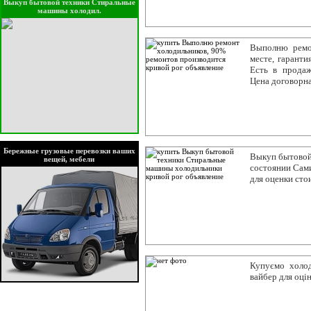
Выкуп бытовой техники Стиральные
машины холодил.
Выполню ремо
месте, гаранти
Есть в продаж
Цена договорна
Бережные грузовые перевозки ваших
Выкуп бытовой
вещей, мебели
состоянии Сами
для оценки сто
Купуємо холод
вайбер для оці