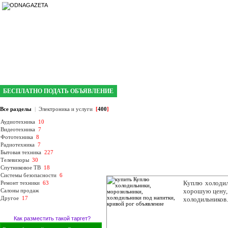
интернет газета №1 в Кривом Роге
БЕСПЛАТНО ПОДАТЬ ОБЪЯВЛЕНИЕ
Все разделы
|
Электроника и услуги
[
400
]
Аудиотехника
10
Видеотехника
7
Фототехника
8
Радиотехника
7
Бытовая техника
227
Телевизоры
30
Спутниковое ТВ
18
Системы безопасности
6
Куплю холодил
Ремонт техники
63
Салоны продаж
хорошую цену, 
Другое
17
холодильников. 
Как разместить такой таргет?