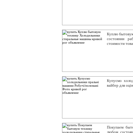
Куплю бытовую
состоянии ра
стоимости тов
Купуємо холод
вайбер для оці
Покупаем быт
любом состоя