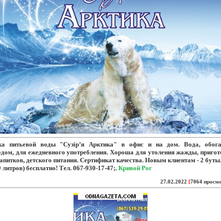
ка питьевой воды "Сузір’я Арктика"
в офис и на дом. Вода, обог
одом, для ежедневного употребления. Хороша для утоления жажды, пригот
апитков, детского питания. Сертификат качества. Новым клиентам - 2 бут
 9 литров) бесплатно! Тел. 067-930-17-47;.
Кривой Рог
27.02.2022
[
7064 просм