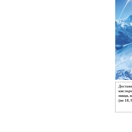
Достав
кислор
пищи, н
(по 18,