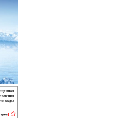
ащенная
овления
ыля воды
отров
]