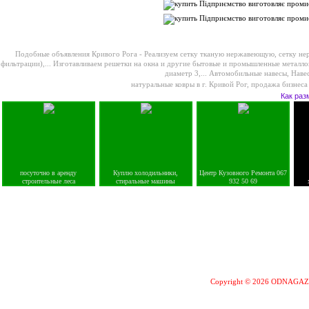
Подобные объявления Кривого Рога -
Реализуем сетку тканую нержавеющую, сетку не
фильтрации),...
Изготавливаем решетки на окна и другие бытовые и промышленные металло
диаметр 3,...
Автомобильные навесы, Навес
натуральные ковры в г. Кривой Рог
,
продажа бизнеса 
Как раз
посуточно в аренду
Куплю холодильники,
Центр Кузовного Ремонта 067
строительные леса
стиральные машины
932 50 69
Copyright © 2026 ODNAGA