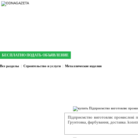
интернет газета №1 в Кривом Роге
БЕСПЛАТНО ПОДАТЬ ОБЪЯВЛЕНИЕ
Все разделы
|
Строительство и услуги
|
Металлические изделия
Підприємство виготовляє промислові п
Грунтовка, фарбування, доставка. konst