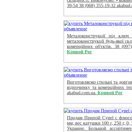
складності. Виконуємо: • ковані 
39-54 38 (068) 355-19-32 akabud
Металоконструкції під ключ
металоконструкції будь-якої ск
комерційних об'єктів. 38 (097)
Кривой Рог
Виготовляємо стильні та довгов
відпочинку та комерційних тери
akabud.com.ua.
Кривой Рог
Продам Припой Cynel с флюсом
мм, вес катушки 100 г, 250 г, 0
Украине. Большой ассортиме