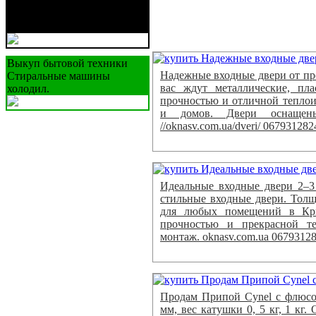
Бережные грузовые
перевозки ваших вещей,
мебели
Выкуп бытовой техники
Надежные входные двери от пр
Стиральные машины
вас ждут металлические, пл
холодил.
прочностью и отличной теплои
и домов. Двери оснащен
//oknasv.com.ua/dveri/ 067931282
Идеальные входные двери 2–3
стильные входные двери. Толщ
для любых помещений в Кри
прочностью и прекрасной те
монтаж. oknasv.com.ua 0679312
Продам Припой Cynel с флюсом
мм, вес катушки 0, 5 кг, 1 кг