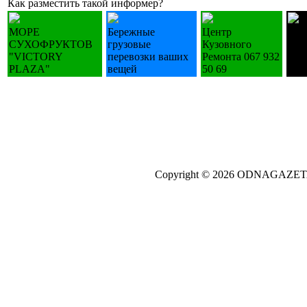
Как разместить такой информер?
МОРЕ
Бережные
Центр
Лес
СУХОФРУКТОВ
грузовые
Кузовного
дер
"VICTORY
перевозки ваших
Ремонта 067 932
изг
PLAZA"
вещей
50 69
зак.
Copyright © 2026 ODNAGAZE