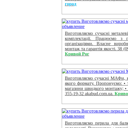
город
Виготовляємо сучасні металеві
комплектації. Працюємо з п
організаціями. Власне виробн
монтаж та гарантія якості. 38 (0
Кривой Рог
Виготовляємо сучасні МАФи, кі
якого формату. Пропонуємо: • т
магазини швидкого монтажу; • п
355-19-32 akabud.com.ua.
Криво
Виготовляємо перила для балко