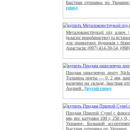
Быстрая отправка по Украине
город
Металоконструкції під ключ |
(власне виробництво) та встано
для приватних будинків і бізн
Анастасія: (097) 414-39-54, (098
Продам никелевую ленту Nicke
Толщина ленты — 0, 2 мм, шир
наличии на складе, быстрая от
Андрей.
Другой город
Продам Припой Cynel с флюсом
мм, вес катушки 100 г, 250 г, 0
Украине. Большой ассортиме
Быстрая отправка по Украине.