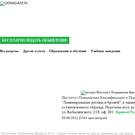
интернет газета №1 в Кривом Роге
БЕСПЛАТНО ПОДАТЬ ОБЪЯВЛЕНИЕ
Все разделы
|
Другие услуги
|
Образование и обучение
|
Учебные заведения
Институт Повышения Квалификации и Пер
"Ламинирование ресниц и бровей", а такж
установленного образца. Перечень всех ку
ул. Кобылянского, 219, оф. 301.
Кривой Ро
09.06.2022
[
1541 просмотров
]
Подобные объявления Кривого Рога -
Самые низкие цены на курсы парикмахер, продавец, 