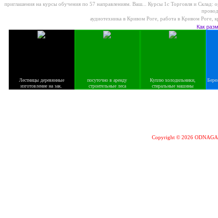
приглашения на курсы обучения по 57 направлениям. Ваш...
Курсы 1с Торговля и Склад: о
провод
аудиотехника в Кривом Роге
,
работа в Кривом Роге
,
к
Как раз
Лестницы деревянные
посуточно в аренду
Куплю холодильники,
Бере
изготовление на зак.
строительные леса
стиральные машины
Copyright © 2026 ODNAG