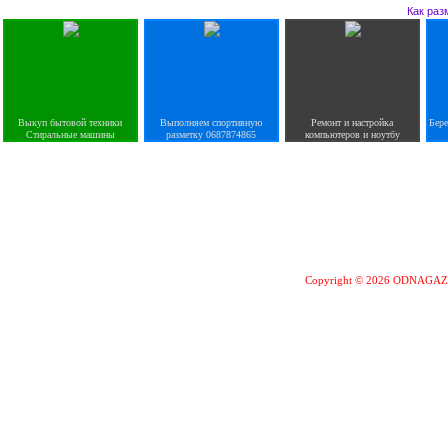
Как раз
Выкуп бытовой техники
Выполняем спортивную
Ремонт и настройка
Бер
Стиральные машины
разметку 0687874865
компьютеров и ноутбу
Copyright © 2026 ODNAGA