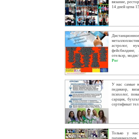
вязание, ресто
14 дней цена 1
Дистанционное
металлопластик
астролог, ну
фейсбилдинг, 
отельэр, модис
Рог
У нас самые н
педикюр, виз
психолог, пова
сарщик, бухга
сертификат те
Только у нас
парикмахеров,