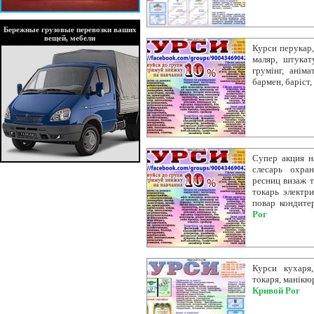
Бережные грузовые перевозки ваших
вещей, мебели
Курси перукар,
маляр, штукат
грумінг, аніма
бармен, баріст
Супер акция н
слесарь охра
ресниц визаж 
токарь электр
повар кондите
Рог
Курси кухаря,
токаря, манікю
Кривой Рог