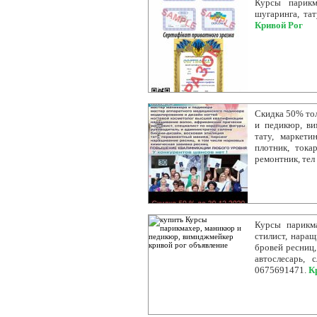
Курсы парикм
шугаринга, тат
Кривой Рог
Скидка 50% тол
и педикюр, ви
тату, маркети
плотник, токар
ремонтник, те
Курсы парикм
стилист, наращ
бровей ресниц,
автослесарь, 
0675691471.
К