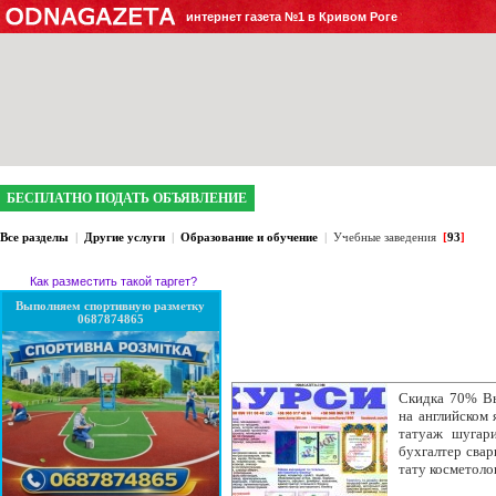
интернет газета №1 в Кривом Роге
БЕСПЛАТНО ПОДАТЬ ОБЪЯВЛЕНИЕ
Все разделы
|
Другие услуги
|
Образование и обучение
|
Учебные заведения
[
93
]
Как разместить такой таргет?
Выполняем спортивную разметку
0687874865
Скидка 70% Вы
на английском
татуаж шугар
бухгалтер свар
тату косметоло