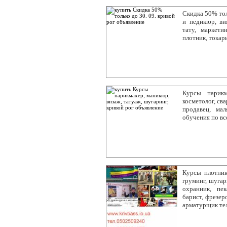
Скидка 50% тол
и педикюр, ви
тату, маркети
плотник, токар
Курсы парикм
косметолог, сва
продавец, ма
обучения по в
Курсы плотник,
груминг, шугар
охранник, пек
барист, фрезеро
арматурщик те