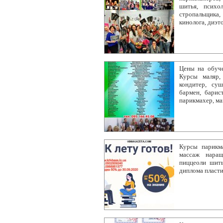
шитья, психол
стропальщика
кинолога, диэт
Цены на обуче
Курсы маляр, 
кондитер, суш
бармен, барис
парикмахер, м
Курсы парикм
массаж наращ
пиццеоли шить
диплома пласти