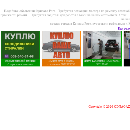
Подобные объявления Кривого Рога -
Требуется помощник мастера по ремонту автомоби
произвести ремонт....
Требуется водитель для работы в такси на нашем автомобиле. Стаж...
на на
продам гараж в Кривом Роге
,
курсовые и рефераты в г. 
Как раз
Выкуп бытовой техники
Выкуп авто в любом
Центр Кузовного Ремонта 067
Стиральные машины
состоянии 0681563039
932 50 69
Copyright © 2026 ODNAGA