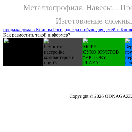
Металлопрофиля. Навесы...
Про
Изготовление сложных
продажа дома в Кривом Роге
,
одежда и обувь для детей г. Крив
Как разместить такой информер?
Лестницы
Ремонт и
МОРЕ
Бе
деревянные
настройка
СУХОФРУКТОВ
гр
изготовление на
компьютеров и
"VICTORY
пе
зак.
ноутбу
PLAZA"
ве
Copyright © 2026 ODNAGA