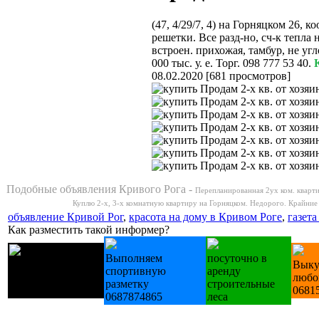
(47, 4/29/7, 4) на Горняцком 26, к
решетки. Все разд-но, сч-к тепла н
встроен. прихожая, тамбур, не угл
000 тыс. у. е. Торг. 098 777 53 40.
08.02.2020
[
681 просмотров
]
Подобные объявления Кривого Рога -
Перепланированная 2ух ком. кварти
Куплю 2-х, 3-х комнатную квартиру на Горняцком. Недорого. Крайние
объявление Кривой Рог
,
красота на дому в Кривом Роге
,
газет
Как разместить такой информер?
Выполняем
посуточно в
Купуємо техніку
Выку
спортивную
аренду
Б/У холодильники
любо
разметку
строительные
пральні
0681
0687874865
леса