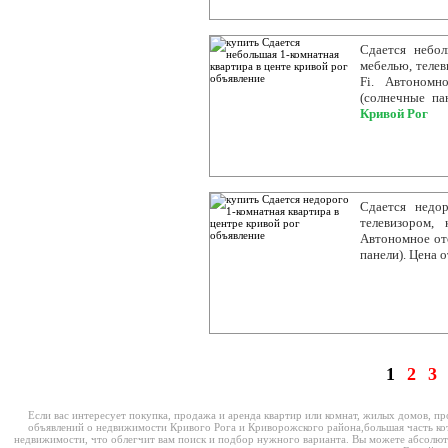
Сдается небол
мебелью, телев
Fi. Автономн
(солнечные па
Кривой Рог
Сдается недор
телевизором, 
Автономное ото
панели). Цена о
1
2
3
Если вас интересует покупка, продажа и аренда квартир или комнат, жилых домов,
объявлений о недвижимости Кривого Рога и Криворожского района,большая часть к
недвижимости, что облегчит вам поиск и подбор нужного варианта. Вы можете абсолютн