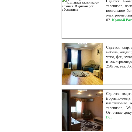
Сдается 1-ком
телевизор, кон
постельное бел
электроэнергия
02.
Кривой Рог
Сдается кварт
мебель, кондиц
утюг, фен, кух
и электроэнер
250грн, тел. 06
Сдается кварт
(горисполком)
пластиковые 
телевизор, Wi
Отчетные докум
Рог