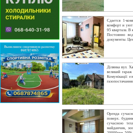
Сдается 1-ком
комфорт и уют!
95 квартала. В 
Постоянно вод
документы. Цен
Выполняем спортивную разметку
0687874865
Ділянка вул. Х
великий гараж 
Комунікації: ел
газопостачання.
Оренда сучасно
поверх. будинк
сучасною тех
майданчик, зо
20000грн, 50% п