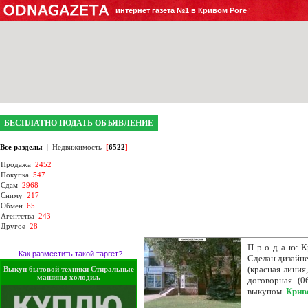
интернет газета №1 в Кривом Роге
БЕСПЛАТНО ПОДАТЬ ОБЪЯВЛЕНИЕ
Все разделы
|
Недвижимость
[
6522
]
Продажа
2452
Покупка
547
Сдам
2968
Сниму
217
Обмен
65
Агентства
243
Другое
28
П р о д а ю: К
Как разместить такой таргет?
Сделан дизайне
(красная линия
Выкуп бытовой техники Стиральные
машины холодил.
договорная. (0
выкупом.
Крив