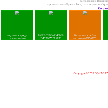
расположение Вашей не
строительство в Кривом Роге
,
сдам квартиры в Кри
Как раз
посуточно в аренду
МОРЕ СУХОФРУКТОВ
Выкуп авто в любом
строительные леса
"VICTORY PLAZA"
состоянии 0681563039
Copyright © 2026 ODNAGA