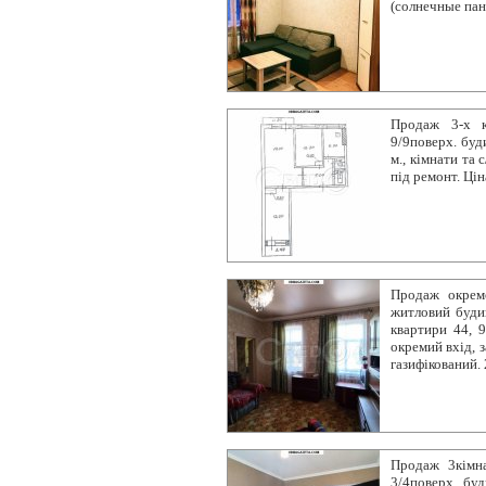
(солнечные пане
Продаж 3-х к
9/9поверх. будин
м., кімнати та 
під ремонт. Цін
Продаж окремо
житловий буди
квартири 44, 9
окремий вхід, з
газифікований.
Продаж 3кімнат
3/4поверх. буди