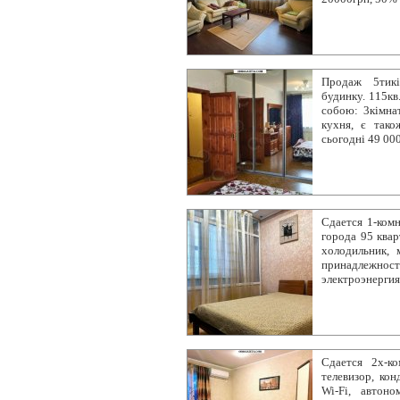
Продаж 5тикі
будинку. 115кв
собою: 3кімна
кухня, є тако
сьогодні 49 00
Сдается 1-комн
города 95 квар
холодильник, 
принадлежнос
электроэнергия
Сдается 2х-ко
телевизор, кон
Wi-Fi, автоно