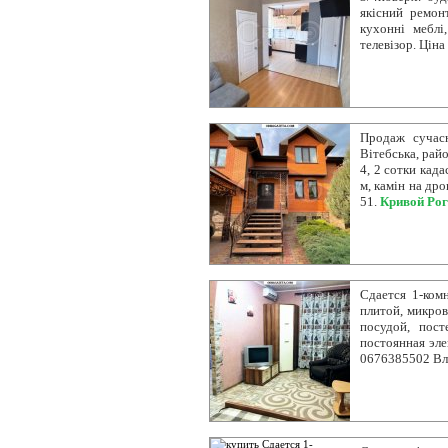
якісний ремонт
кухонні меблі,
телевізор. Ціна
Продаж сучасн
Вітебська, райо
4, 2 сотки када
м, камін на дро
51.
Кривой Рог
Сдается 1-комн
плитой, микров
посудой, пос
постоянная эле
0676385502 В