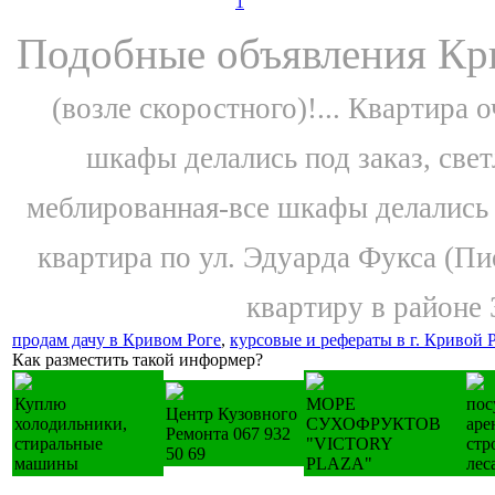
Подобные объявления Кри
(возле скоростного)!...
Квартира о
шкафы делались под заказ, свет
меблированная-все шкафы делались п
квартира по ул. Эдуарда Фукса (Пи
квартиру в районе 
продам дачу в Кривом Роге
,
курсовые и рефераты в г. Кривой 
Как разместить такой информер?
Куплю
МОРЕ
пос
Центр Кузовного
холодильники,
СУХОФРУКТОВ
аре
Ремонта 067 932
стиральные
"VICTORY
стр
50 69
машины
PLAZA"
лес