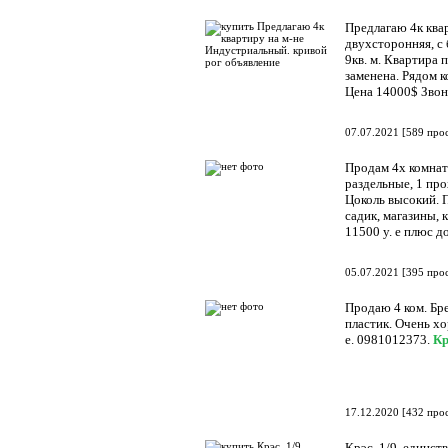
Предлагаю 4к ква
двухсторонняя, с 
9кв. м. Квартира 
заменена. Рядом 
Цена 14000$ Звон
07.07.2021
[
589 про
Продам 4х комнат
раздельные, 1 про
Цоколь высокий. 
садик, магазины, 
11500 у. е плюс до
05.07.2021
[
395 про
Продаю 4 ком. Бре
пластик. Очень хо
е. 0981012373.
Кр
17.12.2020
[
432 про
Крэс, 1/9, единст