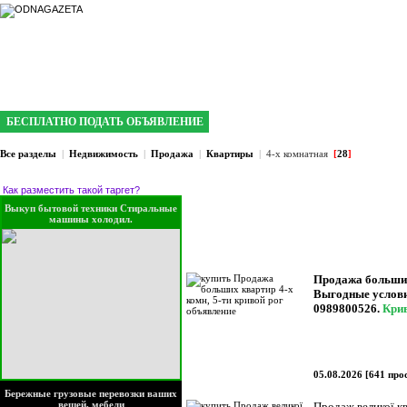
интернет газета №1 в Кривом Роге
БЕСПЛАТНО ПОДАТЬ ОБЪЯВЛЕНИЕ
Все разделы
|
Недвижимость
|
Продажа
|
Квартиры
|
4-х комнатная
[
28
]
Как разместить такой таргет?
Выкуп бытовой техники Стиральные
машины холодил.
Продажа больших 
Выгодные услови
0989800526.
Кри
05.08.2026
[
641 про
Бережные грузовые перевозки ваших
вещей, мебели
Продаж великої кв