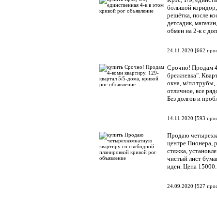
большой коридор, 
решётка, после ко
детсадик, магазин
обмен на 2-к с до
24.11.2020
[
662 про
Срочно! Продам 4-
брежневка". Квар
окна, м/пл трубы,
отличное, все ряд
Без долгов и проб
14.11.2020
[
593 про
Продаю четырехко
центре Пионера, р
стяжка, установле
чистый лист бумаг
идеи. Цена 15000
24.09.2020
[
527 про