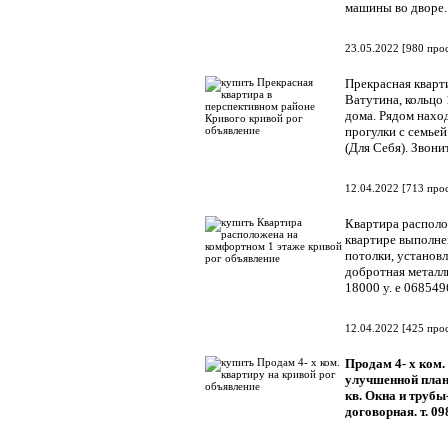
машины во дворе. 
23.05.2022
[
980 про
Прекрасная кварти
Ватутина, кольцо 
дома. Рядом наход
прогулки с семье
(Для Себя). Звон
12.04.2022
[
713 про
Квартира располо
квартире выполне
потолки, установл
добротная металл
18000 у. е 06854
12.04.2022
[
425 про
Продам 4- х ком.
улучшенной плани
кв. Окна и трубы
договорная. т. 09