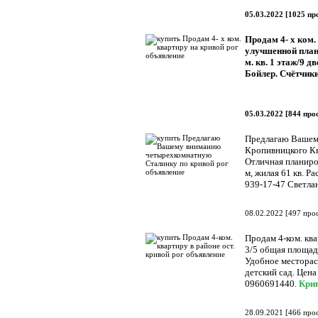
05.03.2022
[
1025 пр
Продам 4- х ком.
улучшенной план
м. кв. 1 этаж/9 
Бойлер. Счётчики 
05.03.2022
[
844 про
Предлагаю Вашем
Кропивницкого Кв
Отличная планиров
м, жилая 61 кв. Ра
939-17-47 Светла
08.02.2022
[
497 про
Продам 4-ком. ква
3/5 общая площадь
Удобное месторас
детский сад. Цена
0960691440.
Кри
28.09.2021
[
466 про