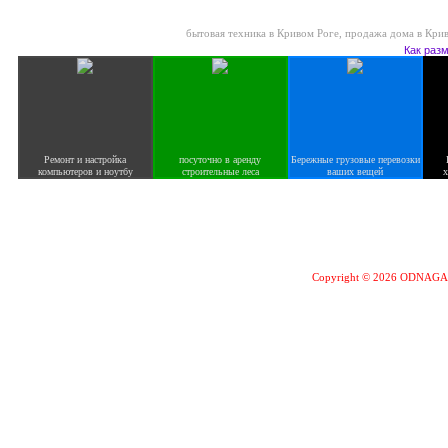
бытовая техника в Кривом Роге
,
продажа дома в Кри
Как раз
Ремонт и настройка
посуточно в аренду
Бережные грузовые перевозки
компьютеров и ноутбу
строительные леса
ваших вещей
х
Copyright © 2026 ODNAG