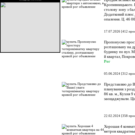
Кропивницького. 
столову зону з ба
Додатковий плюс 
опалення. Ц. 46 0
17.07.2026
[
412 про
Пропонуємо прост
розташовану на д
будинку по вул. М
й квартал, Покро
Рог
05.06.2024
[
312 про
Представляю до В
планування з розд
86 кв. м., Кухня 9
заощаджували. Ці
22.02.2024
[
358 про
Хорошая 4 комнатн
метров квадратны