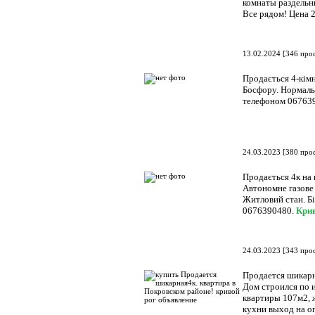
комнаты раздельн
Все рядом! Цена 
13.02.2024
[
346 про
Продається 4-кімн
Босфору. Нормаль
телефоном 06763
24.03.2023
[
380 про
Продається 4к на 
Автономне газове 
Житловий стан. Б
0676390480.
Кри
24.03.2023
[
343 про
Продается шикарн
Дом строился по 
квартиры 107м2, 
кухни выход на о