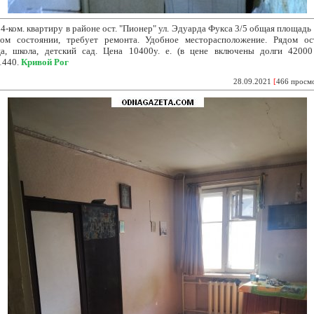
4-ком. квартиру в районе
ост. "Пионер" ул. Эдуарда Фукса 3/5 общая площадь 5
ом состоянии, требует ремонта. Удобное месторасположение. Рядом ост
ца, школа, детский сад. Цена 10400у. е. (в цене включены долги 42000 
1440.
Кривой Рог
28.09.2021
[
466 просм