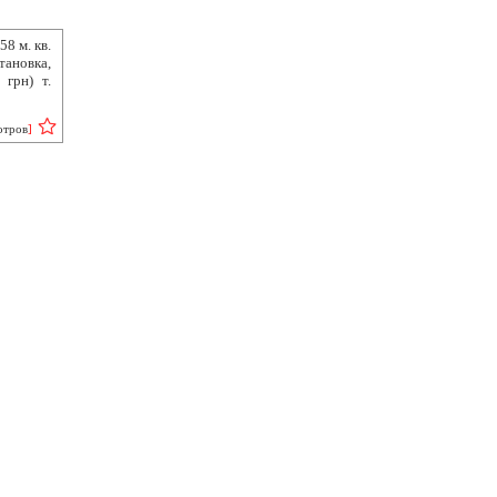
8 м. кв.
ановка,
грн) т.
отров
]