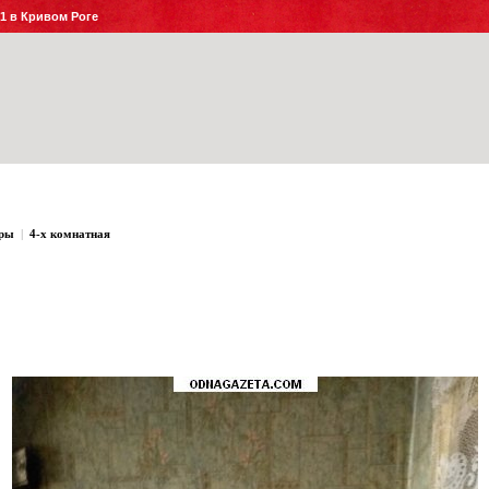
№1 в Кривом Роге
ры
|
4-х комнатная