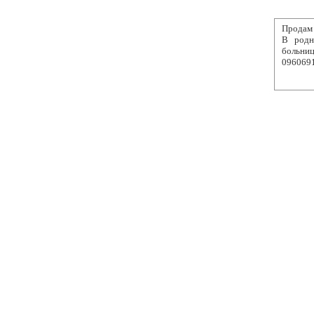
Продам 
В родн
больни
096069