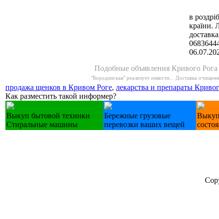
в роздрі
країни. 
доставка
0683644
06.07.20
Подобные объявления Кривого Рога
"Бородинская" реализует емкости...
Доставка очищенно
продажа щенков в Кривом Роге
,
лекарства и препараты Кривог
Как разместить такой информер?
Выкуп бытовой техники
Бережные грузовые
Выкуп
Стиральные машины
перевозки ваших вещей
состо
Cop