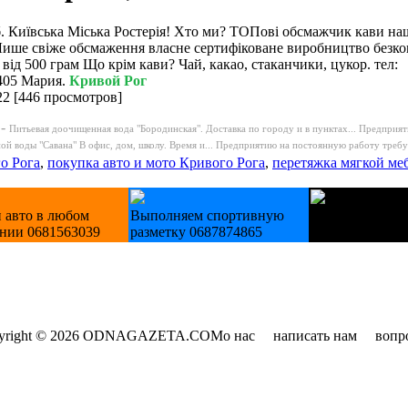
б. Київська Міська Ростерія! Хто ми? ТОПові обсмажчик кави на
Лише свіже обсмаження власне сертифіковане виробництво безк
 від 500 грам Що крім кави? Чай, какао, стаканчики, цукор. тел:
405 Мария.
Кривой Рог
22
[
446 просмотров
]
 -
Питьевая доочищенная вода "Бородинская". Доставка по городу и в пунктах...
Предприят
й воды "Савана" В офис, дом, школу. Время и...
Предприятию на постоянную работу требуе
о Рога
,
покупка авто и мото Кривого Рога
,
перетяжка мягкой ме
 авто в любом
Выполняем спортивную
Лестницы дере
янии 0681563039
разметку 0687874865
изготовление на
yright © 2026 ODNAGAZETA.COM
о нас
написать нам
вопр