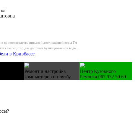
шої
оштовна
ие по производству питьевой доочищенной воды Тм
тся экспедитор для доставки бутилированной воды...
бели в Кривбассе
вянные
Ремонт и настройка
Центр Кузовного
 зак.
компьютеров и ноутбу
Ремонта 067 932 50 69
осы?