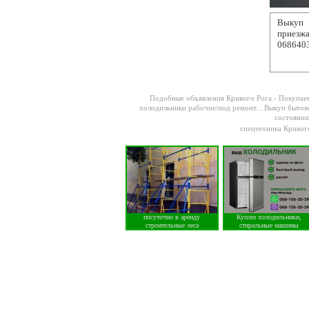
Выкуп 
приезж
068640
Подобные объявления Кривого Рога -
Покупаем
холодильники рабочие/под ремонт...
Выкуп бытов
состоянии
спецтехника Кривог
посуточно в аренду
Куплю холодильники,
строительные леса
стиральные машины