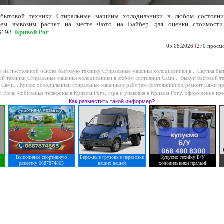
бытовой техники Стиральные машины
холодильники в любом состоян
аем вывозим расчет на месте Фото на Вайбер для оценки стоимости
3198.
Кривой Рог
05.08.2026
[
270 просм
 на постоянной основе бытовую технику Стиральные машины холодильники в...
Скупка бы
ой техники Стиральные машины холодильники в любом состоянии Сами...
Выкуп бытовой т
 Сами...
Куплю холодильники стиральные машины в рабочем состоянии/под ремонт Сами пр
о Рога
,
мобильные телефоны в Кривом Роге
,
тара и упаковка в Кривом Рогу
,
оформление кре
Как разместить такой информер?
Выполняем спортивную
Бережные грузовые перевозки
Купуємо техніку Б/У
разметку 0687874865
ваших вещей
холодильники пральні