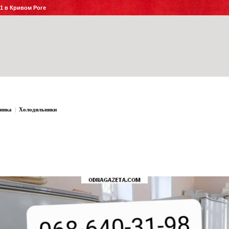
№1 в Кривом Роге
ника
|
Холодильники