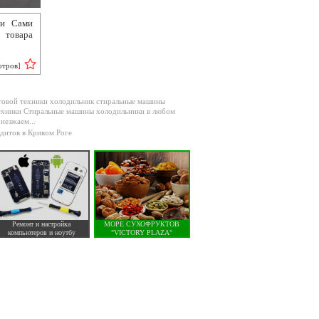
ии Сами
 товара
отров
]
товой техники холодильник стиральные машины
ехники Стиральные машины холодильники в любом
иезжаем...
дитов в Кривом Роге
Ремонт и настройка
МОРЕ СУХОФРУКТОВ
компьютеров и ноутбу
"VICTORY PLAZA"