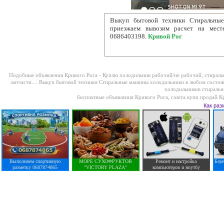
Выкуп бытовой техники Стиральны
приезжаем вывозим расчет на мест
0686403198.
Кривой Рог
Подобные объявления Кривого Рога -
Куплю холодильник рабочий/не рабочий, стираль
запчасти....
Выкуп бытовой техники Стиральные машины холодильники в любом состоя
холодильников стиральны
бесплатные объявления Кривого Рога
,
газета купи продай К
Как раз
Выполняем спортивную
МОРЕ СУХОФРУКТОВ
Ремонт и настройка
Бер
разметку 0687874865
"VICTORY PLAZA"
компьютеров и ноутбу