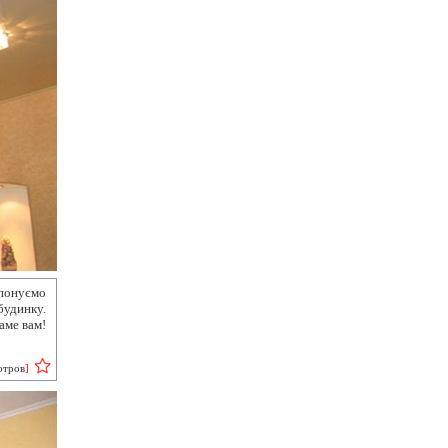
опонуємо
будинку.
аме вам!
отров
]