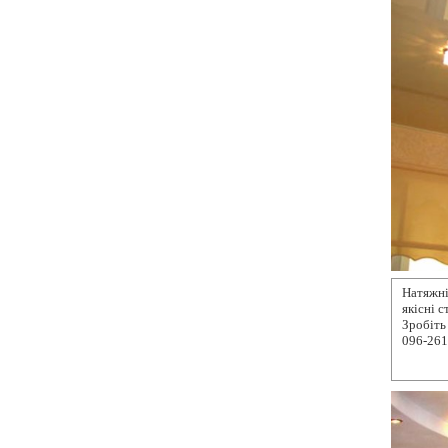
Натяжні
якісні 
Зробіть
096-261