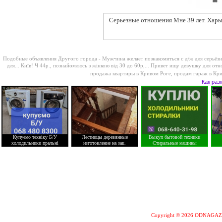
Серьезные отношения Мне 39 лет.
Харьк
Подобные объявления Другого города -
Мужчина желает познакомиться с д/ж для серьёз
для...
Київ! Ч 44р., познайомлюсь з жінкою від 30 до 60р,...
Привет ищу девушку для отно
продажа квартиры в Кривом Роге
,
продам гараж в Кр
Как раз
Купуємо техніку Б/У
Лестницы деревянные
Выкуп бытовой техники
холодильники пральні
изготовление на зак.
Стиральные машины
Copyright © 2026 ODNAGA