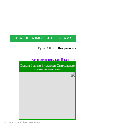
Мои закладки:
0
Зарегистрироваться
Войти
ПЛАТНО РАЗМЕСТИТЬ РЕКЛАМУ
Кривой Рог
|
Все регионы
Как разместить такой таргет?
Выкуп бытовой техники Стиральные
машины холодил.
и антиквариат в Кривом Роге