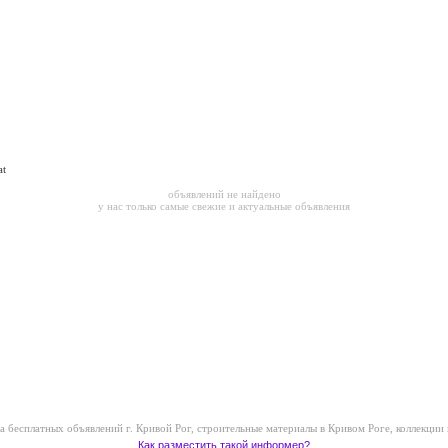
№1 в Кривом Роге
at
объявлений не найдено
у нас только самые свежие и актуальные объявления
а бесплатных объявлений г. Кривой Рог
,
строительные материалы в Кривом Роге
,
коллекции 
Как разместить такой информер?