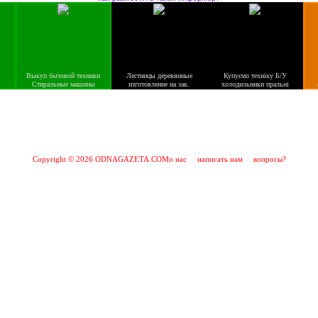
,
Выкуп бытовой техники
Лестницы деревянные
Купуємо техніку Б/У
Стиральные машины
изготовление на зак.
холодильники пральні
Copyright © 2026 ODNAGAZETA.COM
о нас
написать нам
вопросы?