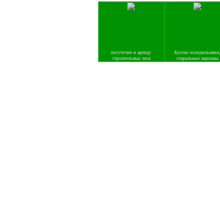
посуточно в аренду
Куплю холодильники
строительные леса
стиральные машины