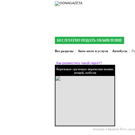
интернет газета 
БЕСПЛАТНО ПОДАТЬ ОБЪЯВЛЕНИЕ
Все разделы
|
Авто-мото и услуги
|
Автобусы
|
Fi
Как разместить такой таргет?
Бережные грузовые перевозки ваших
вещей, мебели
питание в Кривом Роге
,
доск