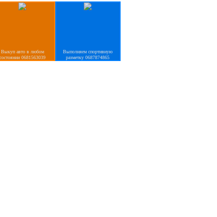
Выкуп авто в любом
Выполняем спортивную
состоянии 0681563039
разметку 0687874865