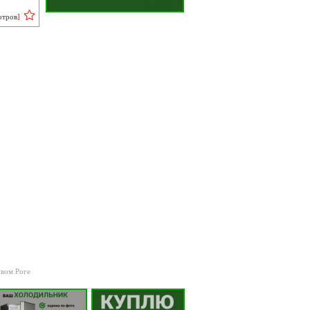
отров
]
ивом Роге