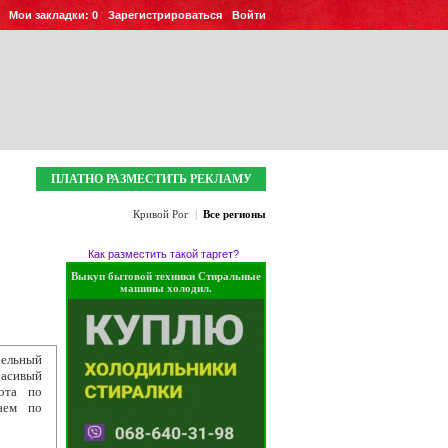
Мои закладки:
0
Зарегистрироваться
Войти
ПЛАТНО РАЗМЕСТИТЬ РЕКЛАМУ
Кривой Рог
|
Все регионы
Как разместить такой таргет?
Выкуп бытовой техники Стиральные
машины холодил.
бельный
расивый
ота по
аем по