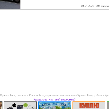
09.04.2025
[
203 просм
 Кривом Роге
,
питание в Кривом Роге
,
строительные материалы в Кривом Роге
,
работа в Кр
Как разместить такой информер?