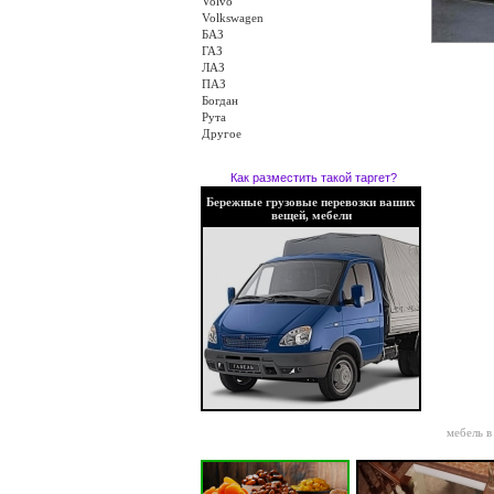
Volvo
Volkswagen
БАЗ
ГАЗ
ЛАЗ
ПАЗ
Богдан
Рута
Другое
Как разместить такой таргет?
Бережные грузовые перевозки ваших
вещей, мебели
мебель в