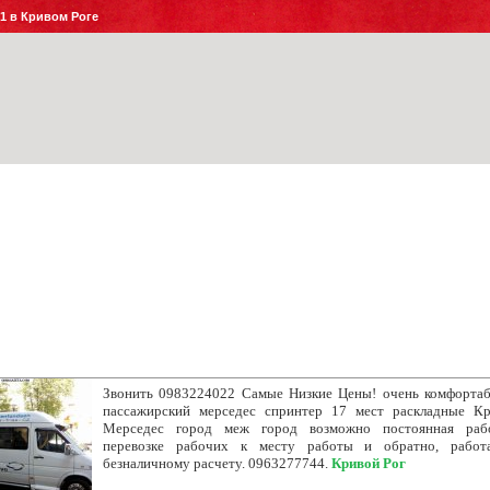
№1 в Кривом Роге
Звонить 0983224022 Самые Низкие Цены! очень комфорта
пассажирский мерседес спринтер 17 мест раскладные К
Мерседес город меж город возможно постоянная раб
перевозке рабочих к месту работы и обратно, работ
безналичному расчету. 0963277744.
Кривой Рог