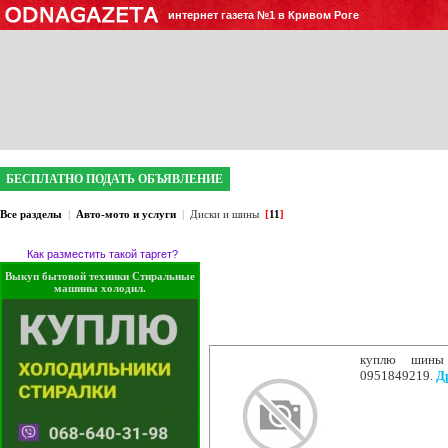
интернет газета №1 в Кривом Роге
БЕСПЛАТНО ПОДАТЬ ОБЪЯВЛЕНИЕ
Все разделы
|
Авто-мото и услуги
|
Диски и шины
[
11
]
Как разместить такой таргет?
Выкуп бытовой техники Стиральные
машины холодил.
куплю шины 
0951849219.
Д