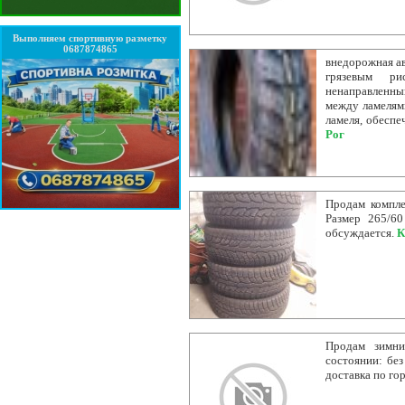
Выполняем спортивную разметку
0687874865
внедорожная ав
грязевым ри
ненаправленны
между ламелями
ламеля, обеспе
Рог
Продам компле
Размер 265/60
обсуждается.
К
Продам зимни
состоянии: бе
доставка по го