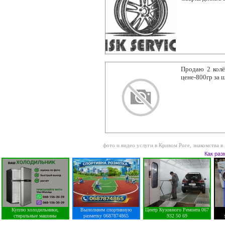
Продаю 2 колё
цене-800гр за 
фото и видео услуги в Кривом Роге
,
знакомства в
Как раз
Куплю холодильники,
Выполняем спортивную
Центр Кузовного Ремонта 067
стиральные машины
разметку 0687874865
932 50 69