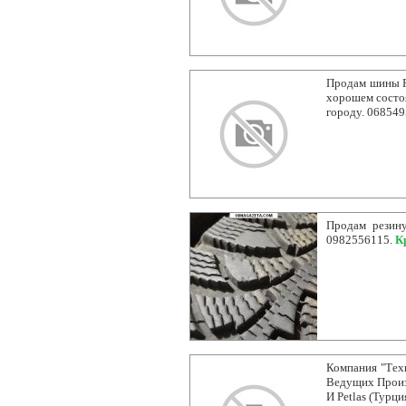
Продам шины R1
хорошем состоя
городу. 06854
Продам резину
0982556115.
К
Компания "Тех
Ведущих Произв
И Petlas (Турц