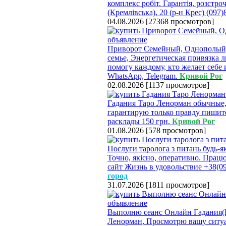
комплекс робіт. Гарантія, розстро
(Кремлівська), 20 (р-н Крес) (097)
04.08.2026
[
27368 просмотров
]
Приворот Семейный, Однополый, 
семье, Энергетическая привязка 
помогу каждому, кто желает себе 
WhatsApp, Telegram.
Кривой Рог
02.08.2026
[
1137 просмотров
]
Гадания Таро Ленорман обычные, 
гарантирую только правду пишите
расклады 150 грн.
Кривой Рог
01.08.2026
[
578 просмотров
]
Послуги таролога з питань будь-я
Точно, якісно, оперативно. Працюю
сайт Жизнь в удовольствие +38(09
город
31.07.2026
[
1811 просмотров
]
Выполню сеанс Онлайн Гадания(Кр
Ленорман, Просмотрю вашу ситуа