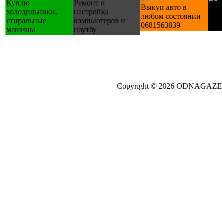
Куплю
Ремонт и
Выкуп авто в
Куп
холодильники,
настройка
любом состоянии
У х
стиральные
компьютеров и
0681563039
пра
машины
ноутбу
Copyright © 2026 ODNAGA