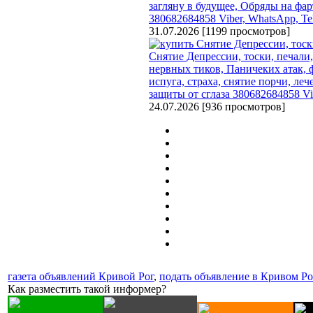
загляну в будущее, Обряды на фарт
380682684858 Viber, WhatsApp, Te
31.07.2026
[
1199 просмотров
]
Снятие Депрессии, тоски, печали
нервных тиков, Паничеких атак, 
испуга, страха, снятие порчи, леч
защиты от сглаза 380682684858 Vi
24.07.2026
[
936 просмотров
]
газета объявлений Кривой Рог
,
подать объявление в Кривом Ро
Как разместить такой информер?