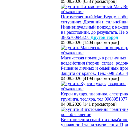
05.08.2026
[
633 просмотров
]
Потомственный Маг. Верну любим
ситуациях. Древний и сильнейший
Индивидуальный подход к каждом
на расстоянии, до результата. Не
380676094327.
Другой город
05.08.2026
[
1404 просмотров
]
Магическая помощь в различных 
воздействия (порчи, сглаза, родо
Решение личных и семейных проб
Защита от врагов. Тел.: 098 2563 
04.08.2026
[
4194 просмотров
]
Курси кухаря, зварника, електрика
грумінга, тесляра, тел 098895137
04.08.2026
[
141 просмотров
]
Виготовлення гранітних пам'яток 
у наявності та на замовлення. При