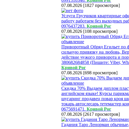
0991310346.
Кривой Рог
07.08.2026
[
1827 просмотров
]
Услуги Грузчиков квартирные о
работу работаем без выходных ра
0976437283.
Кривой Рог
07.08.2026
[
108 просмотров
]
Приворотный Обряд Егильет по ф
сильную привязку на любовь, Ве
действие чужого приворота и по
380682684858 (Пишите: Viber, Whats
Кривой Рог
07.08.2026
[
698 просмотров
]
Скидка 70% Выдаем диплом плас
английском языке! Курсы парикм
шугаринг продавец повар кроя ши
токарь автослесарь тетемастер ко
0675691471.
Кривой Рог
07.08.2026
[
2617 просмотров
]
Гадания Таро Ленорман обычные, 