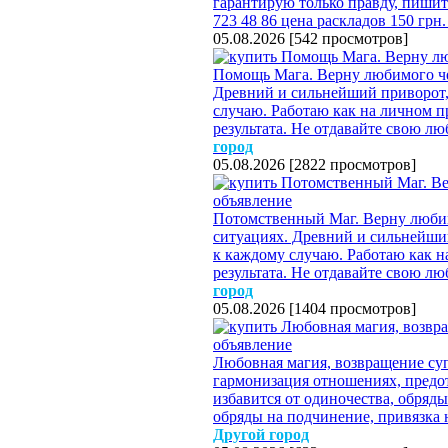
гарантирую только правду, пишите
723 48 86 цена раскладов 150 грн
05.08.2026
[
542 просмотров
]
Помощь Мага. Верну любимого че
Древний и сильнейший приворот,
случаю. Работаю как на личном пр
результата. Не отдавайте свою л
город
05.08.2026
[
2822 просмотров
]
Потомственный Маг. Верну любим
ситуациях. Древний и сильнейши
к каждому случаю. Работаю как на
результата. Не отдавайте свою л
город
05.08.2026
[
1404 просмотров
]
Любовная магия, возвращение су
гармонизация отношениях, предот
избавится от одиночества, обряды 
обряды на подчинение, привязка 
Другой город