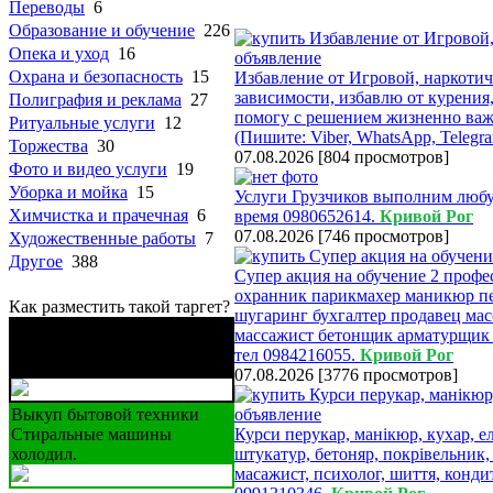
Переводы
6
Образование и обучение
226
Опека и уход
16
Охрана и безопасность
15
Избавление от Игровой, наркотич
зависимости, избавлю от курени
Полиграфия и реклама
27
помогу с решением жизненно ва
Ритуальные услуги
12
(Пишите: Viber, WhatsApp, Telegr
Торжества
30
07.08.2026
[
804 просмотров
]
Фото и видео услуги
19
Уборка и мойка
15
Услуги Грузчиков выполним любу
Химчистка и прачечная
6
время 0980652614.
Кривой Рог
07.08.2026
[
746 просмотров
]
Художественные работы
7
Другое
388
Супер акция на обучение 2 профе
охранник парикмахер маникюр п
Как разместить такой таргет?
шугаринг бухгалтер продавец мас
Бережные грузовые
массажист бетонщик арматурщик 
перевозки ваших вещей,
тел 0984216055.
Кривой Рог
мебели
07.08.2026
[
3776 просмотров
]
Выкуп бытовой техники
Стиральные машины
Курси перукар, манікюр, кухар, ел
холодил.
штукатур, бетоняр, покрівельник,
масажист, психолог, шиття, кондит