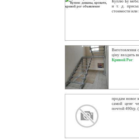
Куплю Бу мебел
и т. д. прис
стоимости или 
Виготовлення с
ціну входить в
Кривой Рог
продам новое к
самой цене че
почтой 490гр. 