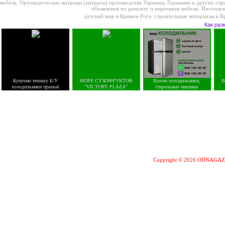
мебель. Ортопедические матрацы (матрасы) производства Украины, Германии и других стран
объявления по ремонту и перетяжке мебели. Изготовл
детский мир в Кривом Роге
,
строительные материалы в К
Как раз
Купуємо техніку Б/У
МОРЕ СУХОФРУКТОВ
Куплю холодильники,
В
холодильники пральні
"VICTORY PLAZA"
стиральные машины
Copyright © 2026 ODNAGA