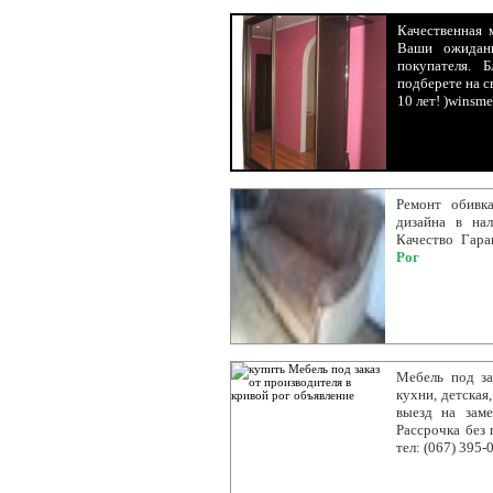
Качественная 
Ваши ожидан
покупателя. 
подберете на с
10 лет! )winsm
Ремонт обивк
дизайна в на
Качество Гара
Рог
Мебель под за
кухни, детская,
выезд на заме
Рассрочка без 
тел: (067) 395-