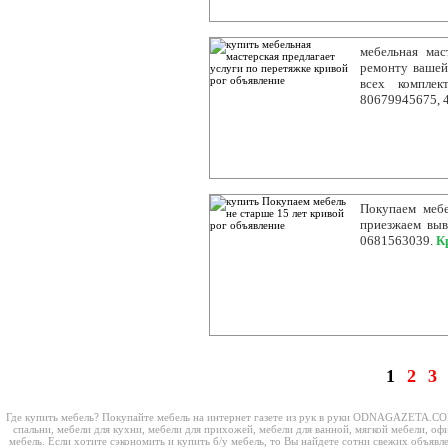
мебельная мас
ремонту вашей
всех комплек
80679945675, 
Покупаем меб
приезжаем выв
0681563039.
К
1
2
3
Где купить мебель? Покупайте мебель на интернет газете из рук в руки ODNAGAZETA.COM
спальни, мебели для кухни, мебели для прихожей, мебели для ванной, мягкой мебели, оф
мебель. Если хотите сэкономить и купить б/у мебель, то Вы найдете сотни свежих объяв