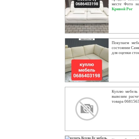
месте Фото на
Кривой Рог
Покупаем меб
состоянии Сами
для оценки сто
Куплю мебель 
вывозим расче
товара 068156