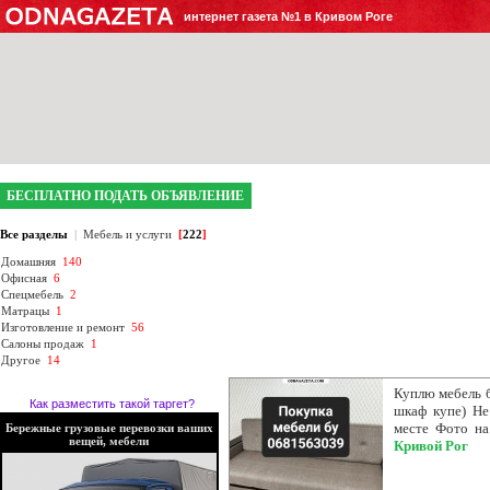
интернет газета №1 в Кривом Роге
БЕСПЛАТНО ПОДАТЬ ОБЪЯВЛЕНИЕ
Все разделы
|
Мебель и услуги
[
222
]
Домашняя
140
Офисная
6
Спецмебель
2
Матрацы
1
Изготовление и ремонт
56
Салоны продаж
1
Другое
14
Куплю мебель б
Как разместить такой таргет?
шкаф купе) Не
месте Фото на
Бережные грузовые перевозки ваших
вещей, мебели
Кривой Рог