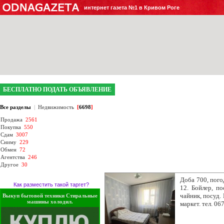
интернет газета №1 в Кривом Роге
БЕСПЛАТНО ПОДАТЬ ОБЪЯВЛЕНИЕ
Все разделы
|
Недвижимость
[
6698
]
Продажа
2561
Покупка
550
Сдам
3007
Сниму
229
Обмен
72
Агентства
246
Другое
30
Доба 700, пого
Как разместить такой таргет?
12. Бойлер, по
чайник, посуд.
Выкуп бытовой техники Стиральные
машины холодил.
маркет. тел. 0