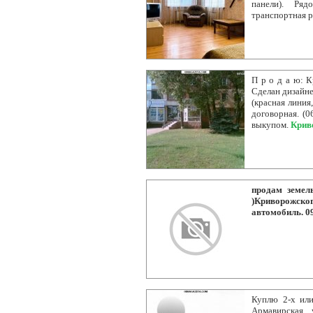
панели). Ряд
транспортная р
П р о д а ю: К
Сделан дизайне
(красная линия
договорная. (0
выкупом.
Крив
продам земел
)Криворожског
автомобиль. 0
Куплю 2-х или
Армавирская, 