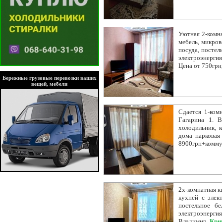
Уютная 2-комна
мебель, микров
посуда, постел
электроэнергия
Цена от 750грн
Бережные грузовые перевозки ваших
вещей, мебели
Сдается 1-комн
Гагарина 1. В
холодильник, 
дома парковая
8900грн+комму
2х-комнатная к
кухней с элек
постельное бе
электроэнергия
Владимир.
Кри