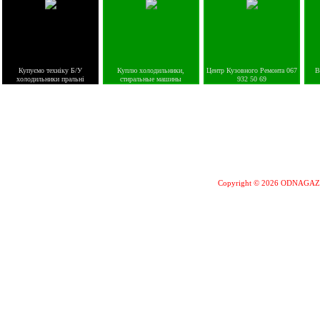
Купуємо техніку Б/У
Куплю холодильники,
Центр Кузовного Ремонта 067
В
холодильники пральні
стиральные машины
932 50 69
Copyright © 2026 ODNAGA