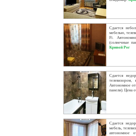
Сдается небол
мебелью, телев
Fi. Автономн
(солнечные па
Кривой Рог
Сдается недор
телевизором, 
Автономное ото
панели). Цена о
Сдается недор
мебель, телеви
автономное о